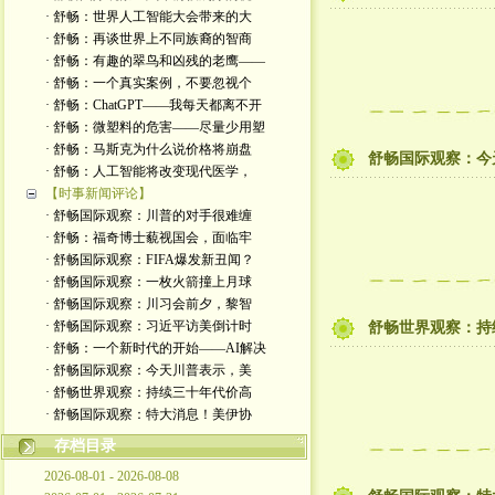
· 舒畅：世界人工智能大会带来的大
· 舒畅：再谈世界上不同族裔的智商
· 舒畅：有趣的翠鸟和凶残的老鹰——
· 舒畅：一个真实案例，不要忽视个
· 舒畅：ChatGPT——我每天都离不开
· 舒畅：微塑料的危害——尽量少用塑
· 舒畅：马斯克为什么说价格将崩盘
舒畅国际观察：今
· 舒畅：人工智能将改变现代医学，
【时事新闻评论】
· 舒畅国际观察：川普的对手很难缠
· 舒畅：福奇博士藐视国会，面临牢
· 舒畅国际观察：FIFA爆发新丑闻？
· 舒畅国际观察：一枚火箭撞上月球
· 舒畅国际观察：川习会前夕，黎智
· 舒畅国际观察：习近平访美倒计时
舒畅世界观察：持
· 舒畅：一个新时代的开始——AI解决
· 舒畅国际观察：今天川普表示，美
· 舒畅世界观察：持续三十年代价高
· 舒畅国际观察：特大消息！美伊协
存档目录
2026-08-01 - 2026-08-08