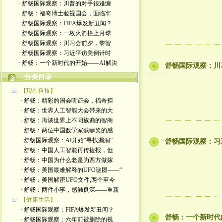
· 舒畅国际观察：川普的对手很难缠
· 舒畅：福奇博士藐视国会，面临牢
· 舒畅国际观察：FIFA爆发新丑闻？
· 舒畅国际观察：一枚火箭撞上月球
· 舒畅国际观察：川习会前夕，黎智
· 舒畅国际观察：习近平访美倒计时
· 舒畅：一个新时代的开始——AI解决
舒畅国际观察：川
分类目录
【现在科技】
· 舒畅：精彩的国会听证会，福奇拒
· 舒畅：世界人工智能大会带来的大
· 舒畅：再谈世界上不同族裔的智商
· 舒畅：两位中国数学家获菲奖的感
· 舒畅国际观察：AI开始“寻找漏洞”
舒畅国际观察：习
· 舒畅：中国人工智能再传捷报，但
· 舒畅：中国为什么老是为西方做嫁
· 舒畅：美国最难解释的UFO谜团——“
· 舒畅：美国解密UFO文件,两个至今
· 舒畅：两件小事，感触良深——重新
【健康生活】
· 舒畅国际观察：FIFA爆发新丑闻？
舒畅：一个新时代
· 舒畅国际观察：六年前被删除的视