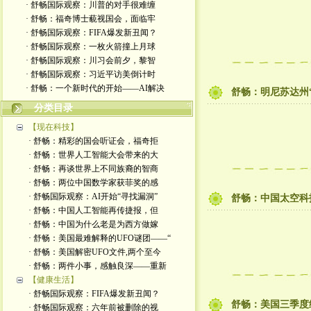
· 舒畅国际观察：川普的对手很难缠
· 舒畅：福奇博士藐视国会，面临牢
· 舒畅国际观察：FIFA爆发新丑闻？
· 舒畅国际观察：一枚火箭撞上月球
· 舒畅国际观察：川习会前夕，黎智
· 舒畅国际观察：习近平访美倒计时
· 舒畅：一个新时代的开始——AI解决
舒畅：明尼苏达州
分类目录
【现在科技】
· 舒畅：精彩的国会听证会，福奇拒
· 舒畅：世界人工智能大会带来的大
· 舒畅：再谈世界上不同族裔的智商
· 舒畅：两位中国数学家获菲奖的感
· 舒畅国际观察：AI开始“寻找漏洞”
舒畅：中国太空科
· 舒畅：中国人工智能再传捷报，但
· 舒畅：中国为什么老是为西方做嫁
· 舒畅：美国最难解释的UFO谜团——“
· 舒畅：美国解密UFO文件,两个至今
· 舒畅：两件小事，感触良深——重新
【健康生活】
· 舒畅国际观察：FIFA爆发新丑闻？
舒畅：美国三季度
· 舒畅国际观察：六年前被删除的视