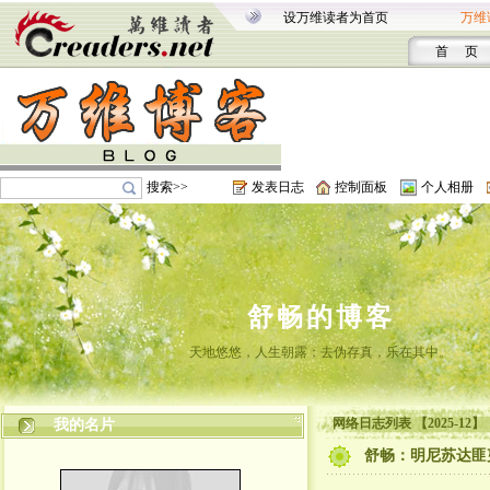
设万维读者为首页
万维
首 页
搜索>>
发表日志
控制面板
个人相册
舒畅的博客
天地悠悠，人生朝露；去伪存真，乐在其中。
网络日志列表 【2025-12】
我的名片
舒畅：明尼苏达匪