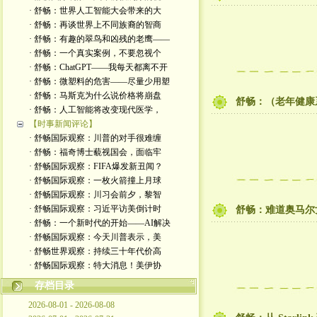
· 舒畅：世界人工智能大会带来的大
· 舒畅：再谈世界上不同族裔的智商
· 舒畅：有趣的翠鸟和凶残的老鹰——
· 舒畅：一个真实案例，不要忽视个
· 舒畅：ChatGPT——我每天都离不开
· 舒畅：微塑料的危害——尽量少用塑
· 舒畅：马斯克为什么说价格将崩盘
舒畅：（老年健康
· 舒畅：人工智能将改变现代医学，
【时事新闻评论】
· 舒畅国际观察：川普的对手很难缠
· 舒畅：福奇博士藐视国会，面临牢
· 舒畅国际观察：FIFA爆发新丑闻？
· 舒畅国际观察：一枚火箭撞上月球
· 舒畅国际观察：川习会前夕，黎智
· 舒畅国际观察：习近平访美倒计时
舒畅：难道奥马尔
· 舒畅：一个新时代的开始——AI解决
· 舒畅国际观察：今天川普表示，美
· 舒畅世界观察：持续三十年代价高
· 舒畅国际观察：特大消息！美伊协
存档目录
2026-08-01 - 2026-08-08