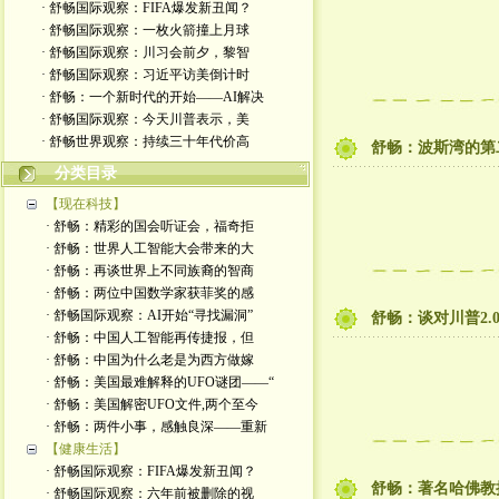
· 舒畅国际观察：FIFA爆发新丑闻？
· 舒畅国际观察：一枚火箭撞上月球
· 舒畅国际观察：川习会前夕，黎智
· 舒畅国际观察：习近平访美倒计时
· 舒畅：一个新时代的开始——AI解决
· 舒畅国际观察：今天川普表示，美
· 舒畅世界观察：持续三十年代价高
舒畅：波斯湾的第
分类目录
【现在科技】
· 舒畅：精彩的国会听证会，福奇拒
· 舒畅：世界人工智能大会带来的大
· 舒畅：再谈世界上不同族裔的智商
· 舒畅：两位中国数学家获菲奖的感
· 舒畅国际观察：AI开始“寻找漏洞”
舒畅：谈对川普2
· 舒畅：中国人工智能再传捷报，但
· 舒畅：中国为什么老是为西方做嫁
· 舒畅：美国最难解释的UFO谜团——“
· 舒畅：美国解密UFO文件,两个至今
· 舒畅：两件小事，感触良深——重新
【健康生活】
· 舒畅国际观察：FIFA爆发新丑闻？
舒畅：著名哈佛教
· 舒畅国际观察：六年前被删除的视