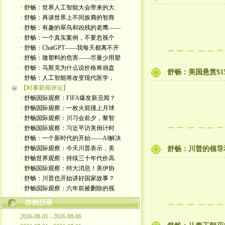
· 舒畅：世界人工智能大会带来的大
· 舒畅：再谈世界上不同族裔的智商
· 舒畅：有趣的翠鸟和凶残的老鹰——
· 舒畅：一个真实案例，不要忽视个
· 舒畅：ChatGPT——我每天都离不开
· 舒畅：微塑料的危害——尽量少用塑
· 舒畅：马斯克为什么说价格将崩盘
舒畅：美国悬赏$1
· 舒畅：人工智能将改变现代医学，
【时事新闻评论】
· 舒畅国际观察：FIFA爆发新丑闻？
· 舒畅国际观察：一枚火箭撞上月球
· 舒畅国际观察：川习会前夕，黎智
· 舒畅国际观察：习近平访美倒计时
· 舒畅：一个新时代的开始——AI解决
· 舒畅国际观察：今天川普表示，美
舒畅：川普的领导
· 舒畅世界观察：持续三十年代价高
· 舒畅国际观察：特大消息！美伊协
· 舒畅：川普也开始讲好国家故事？
· 舒畅国际观察：六年前被删除的视
存档目录
2026-08-01 - 2026-08-06