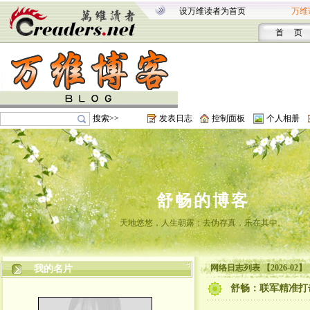
设万维读者为首页
万维
首 页
搜索>>
发表日志
控制面板
个人相册
舒畅的博客
天地悠悠，人生朝露；去伪存真，乐在其中。
网络日志列表 【2026-02】
我的名片
舒畅：联军精准打