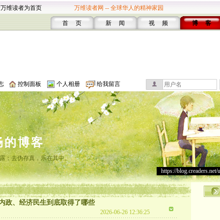
设万维读者为首页
万维读者网 -- 全球华人的精神家园
首 页
新 闻
视 频
博 客
志
控制面板
个人相册
给我留言
畅的博客
露；去伪存真，乐在其中。
https://blog.creaders.net/
内政、经济民生到底取得了哪些
2026-06-26 12:36:25