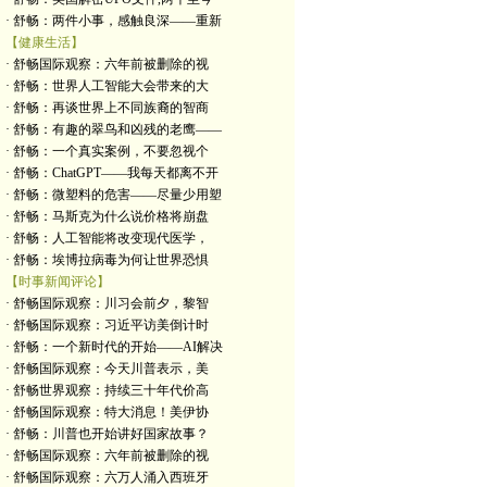
· 舒畅：两件小事，感触良深——重新
【健康生活】
· 舒畅国际观察：六年前被删除的视
· 舒畅：世界人工智能大会带来的大
· 舒畅：再谈世界上不同族裔的智商
· 舒畅：有趣的翠鸟和凶残的老鹰——
· 舒畅：一个真实案例，不要忽视个
· 舒畅：ChatGPT——我每天都离不开
· 舒畅：微塑料的危害——尽量少用塑
· 舒畅：马斯克为什么说价格将崩盘
· 舒畅：人工智能将改变现代医学，
· 舒畅：埃博拉病毒为何让世界恐惧
【时事新闻评论】
· 舒畅国际观察：川习会前夕，黎智
· 舒畅国际观察：习近平访美倒计时
· 舒畅：一个新时代的开始——AI解决
· 舒畅国际观察：今天川普表示，美
· 舒畅世界观察：持续三十年代价高
· 舒畅国际观察：特大消息！美伊协
· 舒畅：川普也开始讲好国家故事？
· 舒畅国际观察：六年前被删除的视
· 舒畅国际观察：六万人涌入西班牙