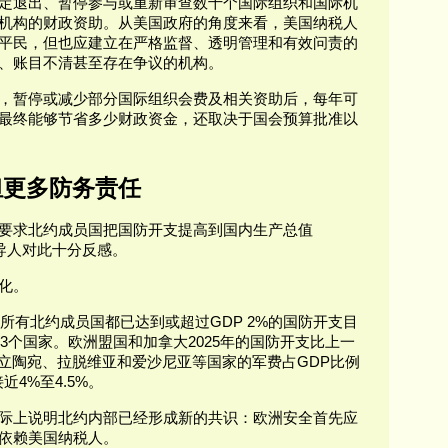
定退出、暂停参与或重新审查数十个国际组织和国际机
机构的财政资助。从美国政府的角度来看，美国纳税人
平民，但也应建立在严格监督、透明管理和有效问责的
、账目不清甚至存在争议的机构。
，暂停或减少部分国际组织会费及相关资助后，每年可
最终能够节省多少财政资金，还取决于国会预算批准以
担更多防务责任
要求北约成员国把国防开支提高到国内生产总值
导人对此十分反感。
化。
，所有北约成员国都已达到或超过GDP 2%的国防开支目
有3个国家。欧洲盟国和加拿大2025年的国防开支比上一
、立陶宛、拉脱维亚和爱沙尼亚等国家的军费占GDP比例
4%至4.5%。
际上说明北约内部已经形成新的共识：欧洲安全首先应
依赖美国纳税人。