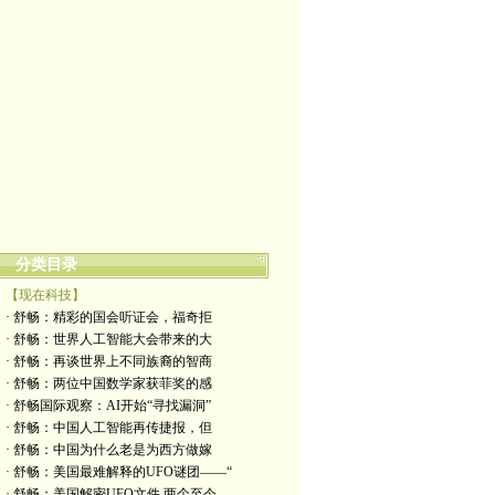
分类目录
【现在科技】
· 舒畅：精彩的国会听证会，福奇拒
· 舒畅：世界人工智能大会带来的大
· 舒畅：再谈世界上不同族裔的智商
· 舒畅：两位中国数学家获菲奖的感
· 舒畅国际观察：AI开始“寻找漏洞”
· 舒畅：中国人工智能再传捷报，但
· 舒畅：中国为什么老是为西方做嫁
· 舒畅：美国最难解释的UFO谜团——“
· 舒畅：美国解密UFO文件,两个至今