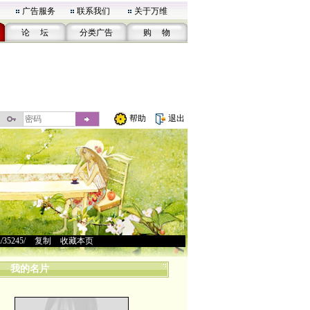
广告服务
联系我们
关于万维
论 坛
分类广告
购 物
帮助
退出
u/35245/
>
复制
>
收藏本页
我的名片