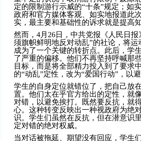
定的限制游行示威的“十条”规定；如
政府和官方媒体客观、如实地报道此
实，最主要和基础性的诉求就是提高
然而，4月26日，中共党报《人民日报
须旗帜鲜明地反对动乱”的社论，将运
成为了一个关键的转折点。此后，学
了严重的偏移。他们不再坚持呼喊那
目标，而是将全部精力投入到了要求
的“动乱”定性，改为“爱国行动”，以
学生的自身定位就错位了，把自己放
置。他们太在乎官方给出的定性，就
对错，以避免挨打。既然要反抗，就
心。这种转变反映出一种视政府为绝
识。学生们虽然在反抗，但在潜意识
定对错的绝对权威。
当对话被拖延、期望没有回应，学生