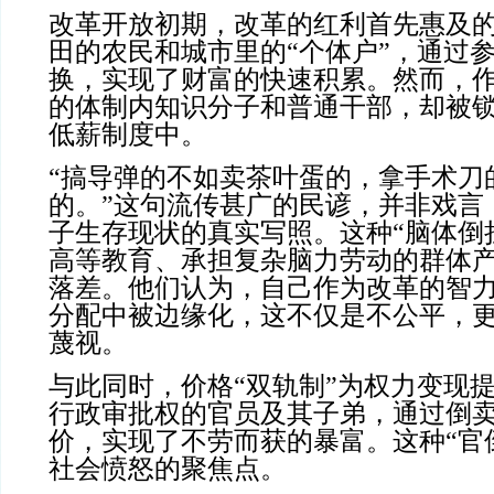
改革开放初期，改革的红利首先惠及
田的农民和城市里的“个体户”，通过
换，实现了财富的快速积累。然而，
的体制内知识分子和普通干部，却被
低薪制度中。
“搞导弹的不如卖茶叶蛋的，拿手术刀
的。”这句流传甚广的民谚，并非戏言
子生存现状的真实写照。这种“脑体倒
高等教育、承担复杂脑力劳动的群体
落差。他们认为，自己作为改革的智
分配中被边缘化，这不仅是不公平，
蔑视。
与此同时，价格“双轨制”为权力变现
行政审批权的官员及其子弟，通过倒
价，实现了不劳而获的暴富。这种“官
社会愤怒的聚焦点。