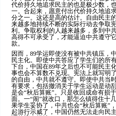
代价持久地追求民主的也是极少数，
一。合起来，愿意付出代价持久地追
分之一。这还是高的估计。自由民主
来越多地持续不断的实际行动去争取
利。争取权利的人越来越多，多到中
高得不可承受了，才能逼迫中共遵守
款。
因而，89学运即使没有被中共镇压，
民主化。即使中共答应了学生们的所
下台，中国在89年之后也不可能民主
事也会不算数不兑现。宪法上就写明
的自由，中共就不遵守。即使中共当
有要求，包括撤消关于学生运动是动
是会“秋后算账”。只是收回成命有损
面。一“闹”就改口，那怎么镇得住十几
果学生妥协了，中共也会“秋后算账”
起游行示威了，中国仍然无法走向民