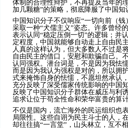
体制的合理性辩护，不再提及当年的理
加几颗糖”的策略，彻底降服了中国知
中国知识分子不仅响应“一切向前（钱
采取一种“犬儒主义”姿态。许多曾经
表示认同“稳定压倒一切”的逻辑；并
定程度，中国就能够自动走上自由民
人真的这样认为，但大多数人不过是
自由民主的借口，安慰和欺骗自己。
认同强权。潜台词是，不是因为我怯
而是因为我认为强权是对的，所以拥
式来掩饰自身的怯懦，不愿坦然承认
充分反映了深受儒家传统影响的中国
反映了中国知识分子群体在威压与利
追求让位于苟全性命和荣华富贵的算
不仅是国内，流亡海外的民运组织也
局限性。这些自诩为民主斗士的人，
却往往搞“一言堂”，山头林立，互不