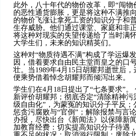
此外，八十年代的物价改革，即“闯物
的恶性通货膨胀，更是将这种不满推向了
的物价飞涨让拿死工资的知识分子和
生存威胁。他们通过课堂、家庭和非
将这种对现实的失望传递给了当时满
大学生们，未来的知识精英们。
这种对“物质待遇不满”构成了学运爆
因，借着要求自由民主堂而皇之的口
壮。当1989年4月15日胡耀邦逝世后
便乘势借着悼念胡耀邦而倾泻出来。
学生们在4月18日提出了“七条要求”。
新评价胡耀邦；彻底否定“清除精神污
级自由化”，为蒙冤的知识分子平反；
惩贪污腐败与“官倒”；解除报禁与言
办报，尽快出台《新闻法》以保障新
加教育经费：切实提高知识分子待遇
重不足的状况；取消游行限制：废除