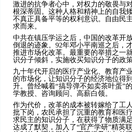
激进的抗争者心中，对权力的敬畏与
根深蒂固。这种人格和精神上的自我
不真正具备平等的权利意识。自由民
求而来。
中共在镇压学运之后，中国的改革开
倒退的迹象。92年邓小平南巡之后，
推进市场化改革。最重要的举措之一
识分子倾斜，实施收买知识分子的政
九十年代开启的医疗产业化、教育产
的市场化，让知识分子的经济地位得
升。曾经喊着“搞导弹不如卖茶叶蛋”
学教授、咨询顾问、高薪白领。
作为代价，改革的成本被转嫁给了工
批下岗，农民承担了沉重的教育和医
求民主的知识分子，在获得了物质满
达成了默契，加入了“官产学研”精英