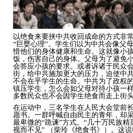
以绝食来要挟中共收回成命的方式非
“巨婴心理”。学生们以为中共会像父
惜他们的身体健康和生命。这就像小
饭，伤害自己的身体。父母为了避免
会答应小孩的要求。或者诉诸于民众
街，给中共施加更大的压力，迫使中
不会在乎学生的生命。中共为了政权
镇压学生，怎么会如父母对待小孩一
多数民众也不会因学生绝食而走上街
在运动中，三名学生在人民大会堂前
愿书。一群呼喊自由民主的青年，却
最卑微的“跪谏”方式。“几十万民族
视而不见” （柴玲《绝食书》）。这