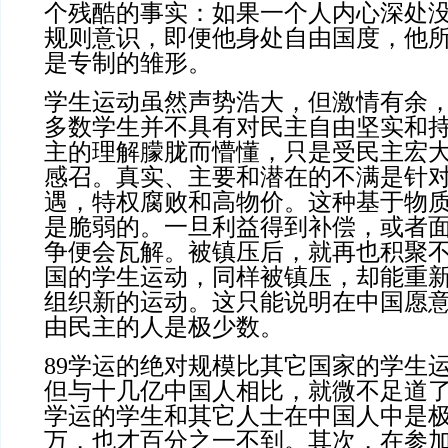
个残酷的事实：如果一个人内心深处
规则意识，即便他身处自由国度，他
是专制的雏形。
学生运动虽然声势浩大，但激情有余
多数学生并不具有对民主自由坚实和
主的理解朦胧而懵懂，只是受民主宏
感召。真实、主要和潜在的不满是针
遇，特权腐败和高物价。这种基于物
是脆弱的。一旦利益得到补偿，或者
争便会瓦解。被镇压后，就再也积聚
国的学生运动，同样被镇压，却能重
组织新的运动。这只能说明在中国愿
由民主的人是极少数。
89学运的绝对规模比其它国家的学生
但与十几亿中国人相比，就微不足道了
学运的学生和其它人士在中国人中是
万，也才百分之一不到。其次，在参