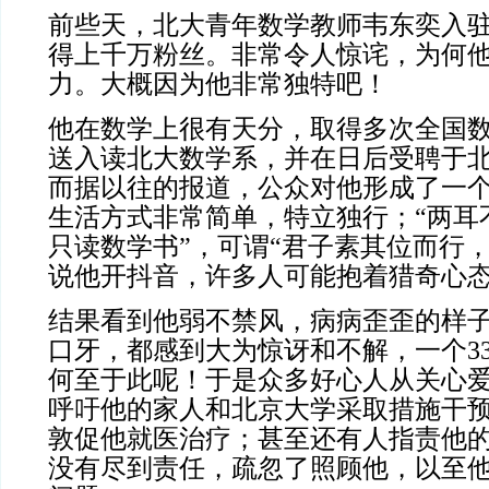
前些天，北大青年数学教师韦东奕入
得上千万粉丝。非常令人惊诧，为何
力。大概因为他非常独特吧！
他在数学上很有天分，取得多次全国
送入读北大数学系，并在日后受聘于
而据以往的报道，公众对他形成了一
生活方式非常简单，特立独行；“两耳
只读数学书”，可谓“君子素其位而行
说他开抖音，许多人可能抱着猎奇心
结果看到他弱不禁风，病病歪歪的样
口牙，都感到大为惊讶和不解，一个3
何至于此呢！于是众多好心人从关心
呼吁他的家人和北京大学采取措施干
敦促他就医治疗；甚至还有人指责他
没有尽到责任，疏忽了照顾他，以至