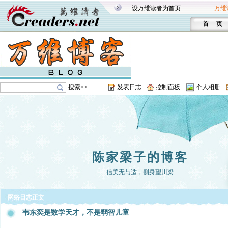
设万维读者为首页
万维
首 页
搜索>>
发表日志
控制面板
个人相册
陈家梁子的博客
信美无与适，侧身望川梁
网络日志正文
韦东奕是数学天才，不是弱智儿童