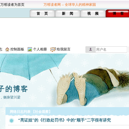
设万维读者为首页
万维读者网 -- 全球华人的精神家园
首 页
新 闻
视 频
博 客
志
控制面板
个人相册
给我留言
子的博客
，侧身望川梁
网络日志列表 【社会观察】
“亮证姐”的《行政处罚书》中的“顺手”二字很有讲究