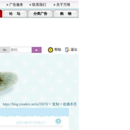
广告服务
联系我们
关于万维
论 坛
分类广告
购 物
帮助
退出
https://blog.creaders.net/u/35670/
>
复制
>
收藏本页
2025-08-07 03:00:17