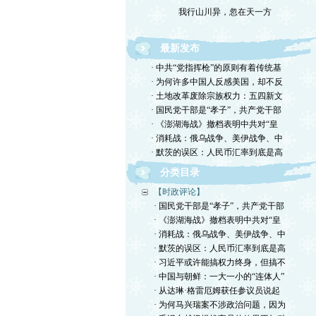
我行山川异，忽在天一方
最新发布
· 中共“党指挥枪”的原则有着传统基
· 为何许多中国人反感美国，却不反
· 土地改革废除宗族权力：五四新文
· 国民党干部是“孝子”，共产党干部
· 《澎湖海战》撤档表明中共对“皇
· 消耗战：俄乌战争、美伊战争、中
· 默茨的误区：人民币汇率到底是高
分类目录
【时政评论】
· 国民党干部是“孝子”，共产党干部
· 《澎湖海战》撤档表明中共对“皇
· 消耗战：俄乌战争、美伊战争、中
· 默茨的误区：人民币汇率到底是高
· 习近平或许能搞权力终身，但搞不
· 中国与朝鲜：一大一小的“连体人”
· 从达琳·格雷厄姆获任参议员说起
· 为何马兴瑞案不涉政治问题，因为