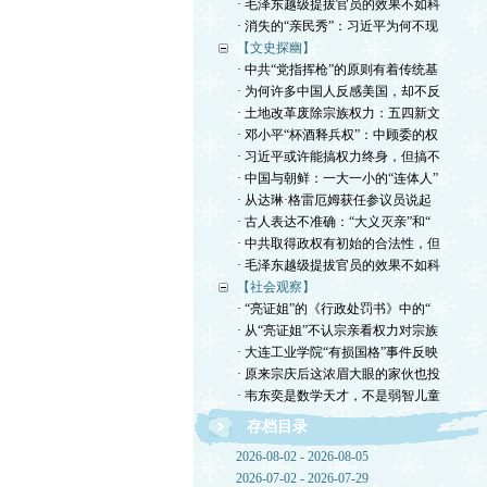
· 毛泽东越级提拔官员的效果不如科
· 消失的“亲民秀”：习近平为何不现
【文史探幽】
· 中共“党指挥枪”的原则有着传统基
· 为何许多中国人反感美国，却不反
· 土地改革废除宗族权力：五四新文
· 邓小平“杯酒释兵权”：中顾委的权
· 习近平或许能搞权力终身，但搞不
· 中国与朝鲜：一大一小的“连体人”
· 从达琳·格雷厄姆获任参议员说起
· 古人表达不准确：“大义灭亲”和“
· 中共取得政权有初始的合法性，但
· 毛泽东越级提拔官员的效果不如科
【社会观察】
· “亮证姐”的《行政处罚书》中的“
· 从“亮证姐”不认宗亲看权力对宗族
· 大连工业学院“有损国格”事件反映
· 原来宗庆后这浓眉大眼的家伙也投
· 韦东奕是数学天才，不是弱智儿童
存档目录
2026-08-02 - 2026-08-05
2026-07-02 - 2026-07-29