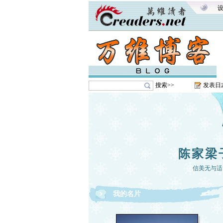
搜索>>
发表日
陈家梁
信美无与适
我的名片