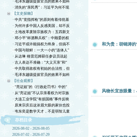
· 毛泽东越级提拔官员的效果不如科
· 消失的“亲民秀”：习近平为何不现
【文史探幽】
· 中共“党指挥枪”的原则有着传统基
· 为何许多中国人反感美国，却不反
· 土地改革废除宗族权力：五四新文
· 邓小平“杯酒释兵权”：中顾委的权
· 习近平或许能搞权力终身，但搞不
和为贵：胡锦涛的
· 中国与朝鲜：一大一小的“连体人”
· 从达琳·格雷厄姆获任参议员说起
· 古人表达不准确：“大义灭亲”和“
· 中共取得政权有初始的合法性，但
· 毛泽东越级提拔官员的效果不如科
【社会观察】
· “亮证姐”的《行政处罚书》中的“
风物长宜放眼量：
· 从“亮证姐”不认宗亲看权力对宗族
· 大连工业学院“有损国格”事件反映
· 原来宗庆后这浓眉大眼的家伙也投
· 韦东奕是数学天才，不是弱智儿童
存档目录
2026-08-02 - 2026-08-05
2026-07-02 - 2026-07-29