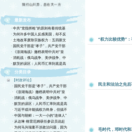
我行山川异，忽在天一方
最新发布
· 中共“党指挥枪”的原则有着传统基
· 为何许多中国人反感美国，却不反
“权力比较优势”：
· 土地改革废除宗族权力：五四新文
· 国民党干部是“孝子”，共产党干部
· 《澎湖海战》撤档表明中共对“皇
· 消耗战：俄乌战争、美伊战争、中
· 默茨的误区：人民币汇率到底是高
分类目录
【时政评论】
民主和法治之先后
· 国民党干部是“孝子”，共产党干部
· 《澎湖海战》撤档表明中共对“皇
· 消耗战：俄乌战争、美伊战争、中
· 默茨的误区：人民币汇率到底是高
· 习近平或许能搞权力终身，但搞不
· 中国与朝鲜：一大一小的“连体人”
· 从达琳·格雷厄姆获任参议员说起
· 为何马兴瑞案不涉政治问题，因为
毛时代，邓时代和