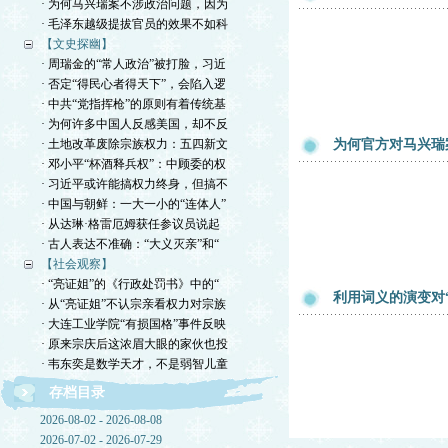
· 为何马兴瑞案不涉政治问题，因为
· 毛泽东越级提拔官员的效果不如科
【文史探幽】
· 周瑞金的“常人政治”被打脸，习近
· 否定“得民心者得天下”，会陷入逻
· 中共“党指挥枪”的原则有着传统基
· 为何许多中国人反感美国，却不反
· 土地改革废除宗族权力：五四新文
为何官方对马兴瑞
· 邓小平“杯酒释兵权”：中顾委的权
· 习近平或许能搞权力终身，但搞不
· 中国与朝鲜：一大一小的“连体人”
· 从达琳·格雷厄姆获任参议员说起
· 古人表达不准确：“大义灭亲”和“
【社会观察】
· “亮证姐”的《行政处罚书》中的“
利用词义的演变对
· 从“亮证姐”不认宗亲看权力对宗族
· 大连工业学院“有损国格”事件反映
· 原来宗庆后这浓眉大眼的家伙也投
· 韦东奕是数学天才，不是弱智儿童
存档目录
2026-08-02 - 2026-08-08
2026-07-02 - 2026-07-29