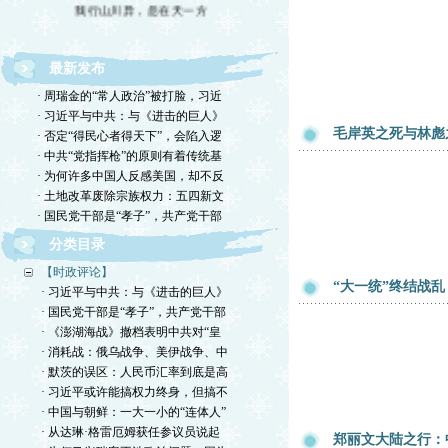
我行山川异，忽在天一方
最新发布
· 周瑞金的“常人政治”被打脸，习近
· 习近平与中共：与《进击的巨人》
毛岸英之死与林彪
· 否定“得民心者得天下”，会陷入逻
· 中共“党指挥枪”的原则有着传统基
· 为何许多中国人反感美国，却不反
· 土地改革废除宗族权力：五四新文
· 国民党干部是“孝子”，共产党干部
分类目录
【时政评论】
“大一统”终结战乱
· 习近平与中共：与《进击的巨人》
· 国民党干部是“孝子”，共产党干部
· 《澎湖海战》撤档表明中共对“皇
· 消耗战：俄乌战争、美伊战争、中
· 默茨的误区：人民币汇率到底是高
· 习近平或许能搞权力终身，但搞不
· 中国与朝鲜：一大一小的“连体人”
· 从达琳·格雷厄姆获任参议员说起
郑丽文大陆之行：