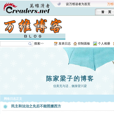
设万维读者为首页
万维
首 页
搜索>>
发表日志
控制面板
个人相册
陈家梁子的博客
信美无与适，侧身望川梁
网络日志正文
民主和法治之先后不能照搬西方