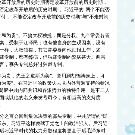
改革开放后的历史时期否定改革开放前的历史时期，
否定改革开放后的历史时期”。习近平的“两个不能否
对付，“不能否定改革开放前的历史时期”与“不走封闭
“和为贵”。不搞大权独揽，而是分权。九个常委各管
素，受制于江泽民；也有他自身的主观因素，没有
一样，大权独揽，其它常委要向他汇报工作，述
裁专制，都有弊病，但独裁专制的弊病甚大。两害
言，寡头专制总好过独裁专制。
和为贵，先王之道斯为美”。套用到胡锦涛身上，可
斯为美”。在习近平的政策失去党内外普遍支持的状况
到凝聚中共内部共识和各派势力的独特作用，是不二人
面或以他的名义来发号司令，有相当高的支持度，
。
分之百会回到集体决策的寡头专制，中共所谓的“民
泽东、习近平这样凌驾于党之上的政治强人。后习近
后习近平时代的权力分散程度将更甚于后毛泽东时