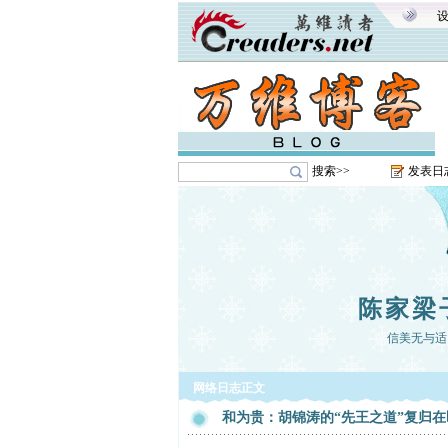
搜索>>
发表日
陈家梁
信美无与适
网络日志正文
和为贵：胡锦涛的“先王之道”复归在