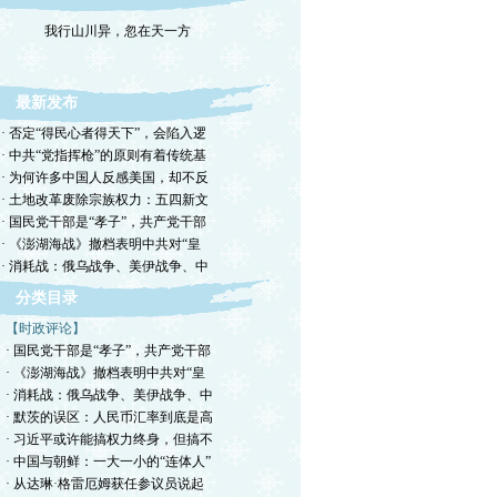
我行山川异，忽在天一方
最新发布
· 否定“得民心者得天下”，会陷入逻
· 中共“党指挥枪”的原则有着传统基
· 为何许多中国人反感美国，却不反
· 土地改革废除宗族权力：五四新文
· 国民党干部是“孝子”，共产党干部
· 《澎湖海战》撤档表明中共对“皇
· 消耗战：俄乌战争、美伊战争、中
分类目录
【时政评论】
· 国民党干部是“孝子”，共产党干部
· 《澎湖海战》撤档表明中共对“皇
· 消耗战：俄乌战争、美伊战争、中
· 默茨的误区：人民币汇率到底是高
· 习近平或许能搞权力终身，但搞不
· 中国与朝鲜：一大一小的“连体人”
· 从达琳·格雷厄姆获任参议员说起