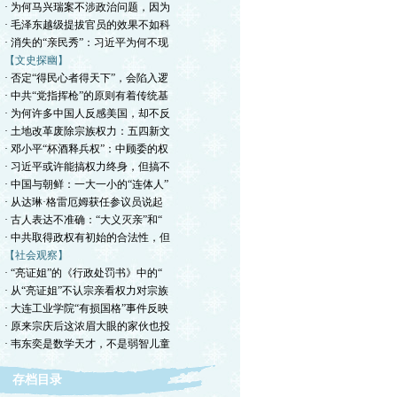
· 为何马兴瑞案不涉政治问题，因为
· 毛泽东越级提拔官员的效果不如科
· 消失的“亲民秀”：习近平为何不现
【文史探幽】
· 否定“得民心者得天下”，会陷入逻
· 中共“党指挥枪”的原则有着传统基
· 为何许多中国人反感美国，却不反
· 土地改革废除宗族权力：五四新文
· 邓小平“杯酒释兵权”：中顾委的权
· 习近平或许能搞权力终身，但搞不
· 中国与朝鲜：一大一小的“连体人”
· 从达琳·格雷厄姆获任参议员说起
· 古人表达不准确：“大义灭亲”和“
· 中共取得政权有初始的合法性，但
【社会观察】
· “亮证姐”的《行政处罚书》中的“
· 从“亮证姐”不认宗亲看权力对宗族
· 大连工业学院“有损国格”事件反映
· 原来宗庆后这浓眉大眼的家伙也投
· 韦东奕是数学天才，不是弱智儿童
存档目录