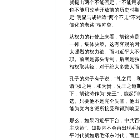
就提出两个不能否定，“不能用
也不能用改革开放前的历史时期
定”明显与胡锦涛“两个不走”不
僵化的老路”相冲突。
从权力的行使上来看，胡锦涛是
一摊，集体决策。这有客观的因
太强烈的权力欲。而习近平大不
职。前者是寡头专制，后者是独
相权取其轻，对于绝大多数人而
孔子的弟子有子说，“礼之用，
谓“权之用，和为贵，先王之道
下，胡锦涛作为“先王”，能起
选。只要他不是完全失智，他出
能为党内各派所接受和得到响应
那么，如果习近平下台，中共百
主决策”。短期内不会再出现毛
平时代就如后毛泽东时代，而且