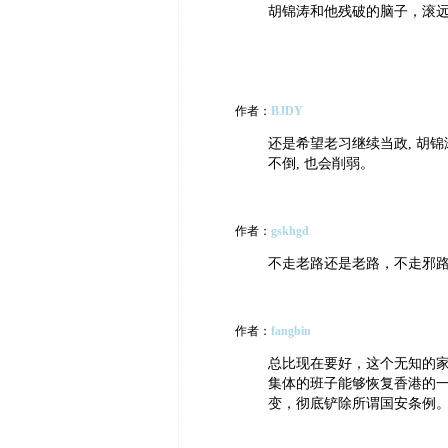
胡锦涛和他残破的脑子，滚
作者：
BJDY
还是希望老习继续当政, 胡锦
不倒, 也会削弱。
作者：
gskhgd
不走老路还是老路，不走邪
作者：
fangbin
总比现在要好，这个无知的
集体的班子能够恢复香港的
变，彻底铲除所谓国安条例