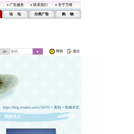
广告服务
联系我们
关于万维
论 坛
分类广告
购 物
帮助
退出
https://blog.creaders.net/u/35670/
>
复制
>
收藏本页
我的名片