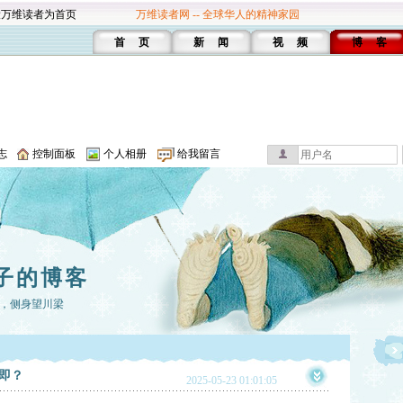
设万维读者为首页
万维读者网 -- 全球华人的精神家园
首 页
新 闻
视 频
博 客
志
控制面板
个人相册
给我留言
子的博客
，侧身望川梁
即？
2025-05-23 01:01:05