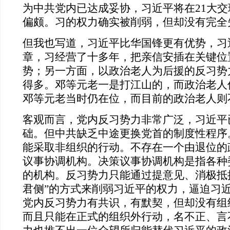
为中共党内已达成妥协，习近平将在21大
偏颇。习的权力确实被削弱，但却没有完全
但我也写道，习近平比华国锋更有优势，习
章，习经营了十多年，把亲信安插在关键位
势；另一方面，以政治老人为后援的反习势
得多。邓等元老一是打江山的，而政治老人
邓等元老当时仍在位，而目前的政治老人则
客观而言，党内反习势力非常广泛，习近平
础。但中共缺乏中途更换党首的制度性程序
能采取非组织的行动。不存在一个由退位的
议事协调机构。决策议事协调机构是指各种
的机构。反习势力只能通过提意见、消极抵抗
君侧”的方式来削弱习近平的权力，逼迫习
党内反习势力有共识，有默契，但却没有组
而且只能在正式的组织外行动，名不正、言