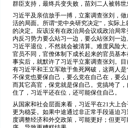
群臣支持，最终兵变失败，苗刘二人被韩世
习近平及亲信放手一搏，立案调查张刘，做
活的局面。所谓“党中央研究决定”，实际上
的决定。应该没有在政治局会议或政治局常
内反习势力要么站习一边，要么站张刘一边
习近平退位，不然就会被清算。难度风险大
官员不同，官僚体制下成长起来的官员基本
事实后，就默许了习近平立案调查张刘。目
有习近平和王立军敢于鱼死网破，这两人是“
不保党也要保自己，要么党在自己在，要么
而其它高官，保党就是保自己。党搞垮了，
住了，习近平还在位，还可能保住自己。
从国家和社会层面来看，习近平在21大上
更为稳妥。如果中途通过非正常手段逼迫习
度调整经济和外交政策，可能更好；但更可
序，导致更糟糕结果。