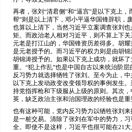
再者，张刘“清君侧”和“逼宫”是以下克上，
帮”则是以上清下，邓小平逼华国锋辞职，
也算以上清下，当然习近平立案调查张刘也
矩。而政治老人相对习近平，则不算上下关
元老是打江山的，华国锋资历差得多。胡耀
是元老授予的。而习近平的权力则是由胡锦
胡锦涛授予的。如果以下克上成功，就坏了
重。“犯上作乱”也是中国自古以来统治阶层
反习势力就选择牺牲了张刘。至今为止，中
以下克上发动政变改变领导权的事例发生。
持党指挥枪和下级服从上级的原则。其次，
英，缺乏政治主张和治国理政的经验也是重
也有这种可能，党内反习势力以牺牲张刘来
是一桩交易。清除了张刘在军中的势力，习
全。即使不是这样，习近平也很可能在21