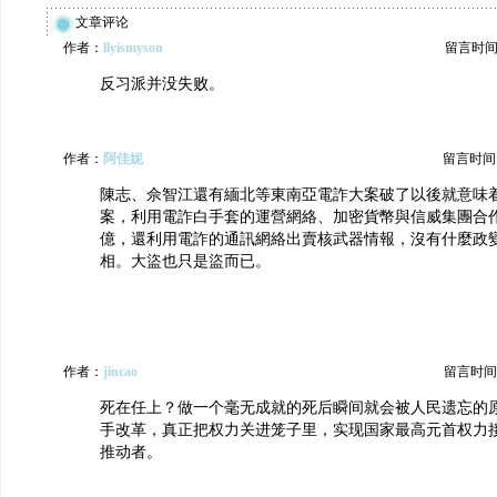
文章评论
作者：
llyismyson
留言时间：20
反习派并没失败。
作者：
阿佳妮
留言时间：20
陳志、佘智江還有緬北等東南亞電詐大案破了以後就意味
案，利用電詐白手套的運營網絡、加密貨幣與信威集團合
億，還利用電詐的通訊網絡出賣核武器情報，沒有什麼政
相。大盜也只是盜而已。
作者：
jincao
留言时间：20
死在任上？做一个毫无成就的死后瞬间就会被人民遗忘的
手改革，真正把权力关进笼子里，实现国家最高元首权力
推动者。