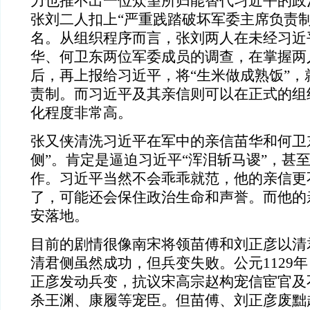
力也推不出一位众望所归能替代习近平的政
张刘二人扣上“严重践踏破坏军委主席负责制
名。从组织程序而言，张刘两人在未经习近
华、何卫东两位军委成员的调查，在掌握两
后，再上报给习近平，将“生米做成熟饭”，
责制。而习近平及其亲信则可以在正式的组
化程度非常高。
张又侠清洗习近平在军中的亲信苗华和何卫
侧”。肯定是逼迫习近平“浑泪斩马谡”，甚
作。习近平当然不会乖乖就范，他的亲信更
了，可能还会保住政治生命和声誉。而他的
安落地。
目前的剧情很像南宋将领苗傅和刘正彦以清
清君侧虽然成功，但兵变失败。公元1129
正彦发动兵变，抗议宋高宗赵构宠信宦官及
杀王渊、康履等宠臣。但苗傅、刘正彦废黜