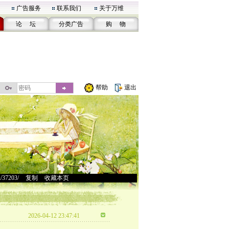
广告服务
联系我们
关于万维
论 坛
分类广告
购 物
帮助
退出
u/37203/
>
复制
>
收藏本页
2026-04-12 23:47:41