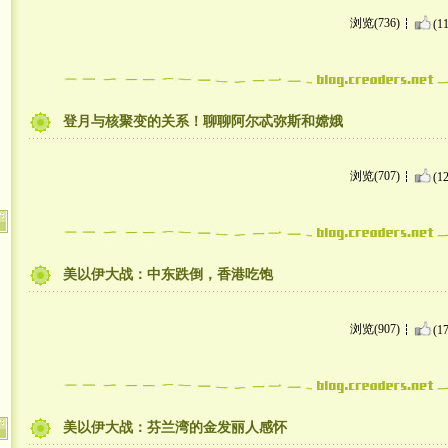
浏览(736)
(11
登月与核聚变的关系！聊聊阿尔忒弥斯和嫦娥
浏览(707)
(12
美以伊大战：中东跌倒，香港吃饱
浏览(907)
(17
美以伊大战：芬兰湾的金发丽人感怀