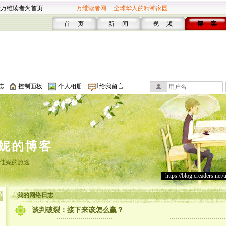
设万维读者为首页
万维读者网 -- 全球华人的精神家园
首 页
新 闻
视 频
博 客
志
控制面板
个人相册
给我留言
妮的博客
佳妮的旅途
https://blog.creaders.net/
我的网络日志
谈判破裂：接下来该怎么赢？