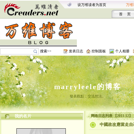
设万维读者为首页
万维
首 页
搜索>>
发表日志
控制面板
个人相册
marryleele的博客
發表觀點，交流想法。
网络日志列表 【2011-12】
我的名片
中國政改應當走自己的路