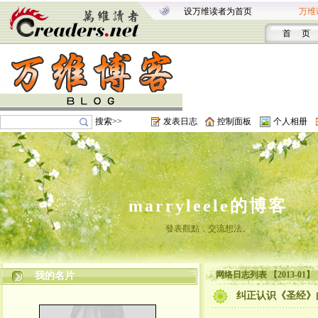
设万维读者为首页
万维
首 页
搜索>>
发表日志
控制面板
个人相册
marryleele的博客
發表觀點，交流想法。
网络日志列表 【2013-01】
我的名片
纠正认识《圣经》