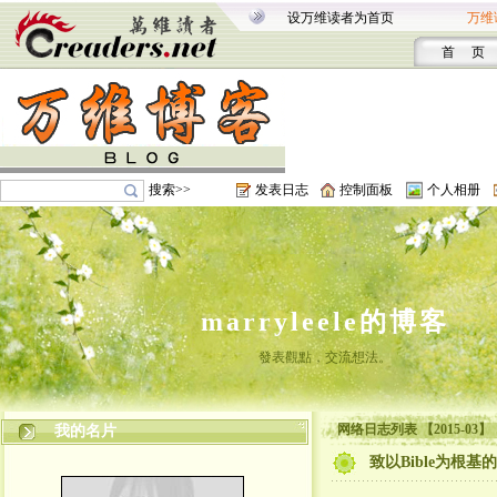
设万维读者为首页
万维
首 页
搜索>>
发表日志
控制面板
个人相册
marryleele的博客
發表觀點，交流想法。
网络日志列表 【2015-03】
我的名片
致以Bible为根