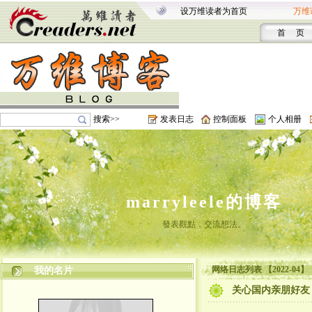
设万维读者为首页
万维
首 页
搜索>>
发表日志
控制面板
个人相册
marryleele的博客
發表觀點，交流想法。
网络日志列表 【2022-04】
我的名片
关心国内亲朋好友，