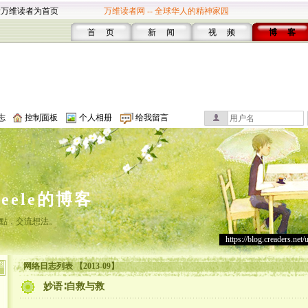
设万维读者为首页
万维读者网 -- 全球华人的精神家园
首 页
新 闻
视 频
博 客
志
控制面板
个人相册
给我留言
leele的博客
點，交流想法。
https://blog.creaders.net/
网络日志列表 【2013-09】
妙语∶自救与救