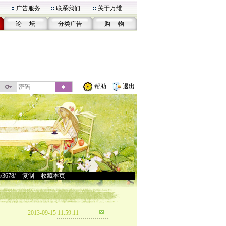
广告服务
联系我们
关于万维
论 坛
分类广告
购 物
帮助
退出
u/3678/
>
复制
>
收藏本页
2013-09-15 11:59:11