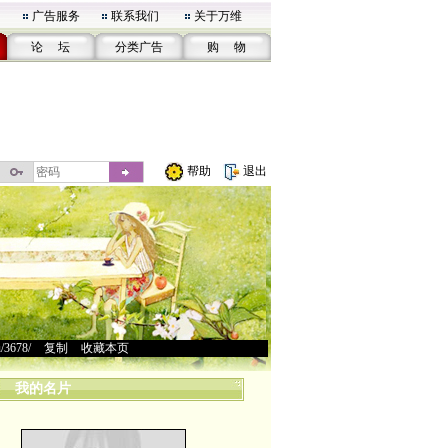
广告服务
联系我们
关于万维
论 坛
分类广告
购 物
帮助
退出
u/3678/
>
复制
>
收藏本页
我的名片