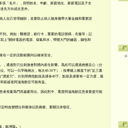
放多張「名片」，寫明姓名、年齡、家庭地址、家庭電話及子女
門迷失方向或生意外。
病人自己管理錢財，並要防止病人隨身攜帶大量金錢和重要證
不到。例如：醫療證，銀行卡，重要的電話號碼，衣服等；記
寫上“關掉電器的電源、煤氣和水，帶開大門的鑰匙，錢包和
者在一定的活動範圍內以確保安全。
」，通過對穴位刺激會對體內産生影響。
爲此可以通過挫擦足心（分
以位。
可以一日早晚兩次，每次
40-50
下）；按摩腿上膝蓋下的“足三裏
“湧泉穴”。
分別用拇指點按及揉各
40
下。點按及揉要有一定力度，最
防和延緩老阿滋海默症可能有益。
患者視窗爲門而越窗而出。因此對中、重度阿滋海默症患者要盡可能
要定時改變體位和擦身以防褥瘡。要關注併發症。
版，歐洲版
。
）