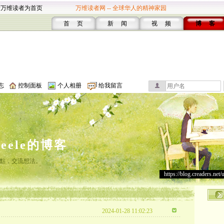
设万维读者为首页
万维读者网 -- 全球华人的精神家园
首 页
新 闻
视 频
博 客
志
控制面板
个人相册
给我留言
leele的博客
點，交流想法。
https://blog.creaders.net/
2024-01-28 11:02:23