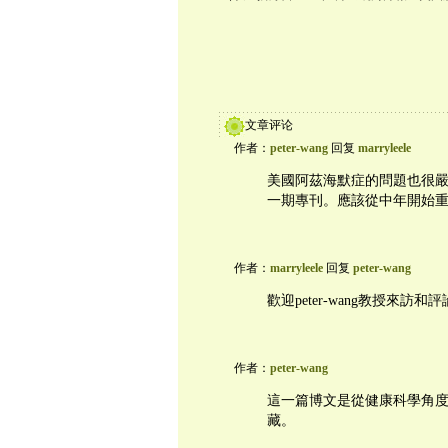
文章评论
作者：
peter-wang
回复
marryleele
美國阿茲海默症的問題也很
一期專刊。應該從中年開始
作者：
marryleele
回复
peter-wang
歡迎peter-wang教授來訪和
作者：
peter-wang
這一篇博文是從健康科學角
藏。