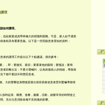
的護理
應該如何護理。
也給家庭成員帶來極大的煩惱和困難。可是，家人給予適當
疾病進程具有重要意義。以下是一些照顧患者需知的資料：
者的護理工作提出以下十點建議，僅供參考：
要」，即：要微笑、親切；要看著他的眼睛；要慢說；要簡
與患者距離太近；不要大聲喊叫，以免刺激病人的情緒，導致病
情況下都不要訓斥和懲罰患者。
者。
大的聲響從身體後面發出很容易會使患者受到驚嚇導致情
人按時起床、睡覺、進餐，服藥，活動，娛樂等等的時間使之
時間。充分注意消除各種不良刺激的影響。