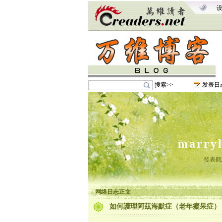
搜索>>
发表日
marry
發表觀
网络日志正文
如何護理阿茲海默症（老年癡呆症）