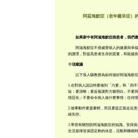
阿茲海默症（老年癡呆症）
如果家中
有阿滋海默症病患者，我們
阿滋海默症不僅威脅病人的健康與幸福，
的護理，對提高患者生存的質量，和延緩
十項建議
以下張人驤教授為如何做好阿滋海默症患
1.
在對病人說話時要做到「六要」和「四不
短；要清晰；要反複讓對方聽明白。
不要
情惡化；不要命令病人做什麽事情；任何
2.
做事動作要盡量輕，而且要從正面走近患
緒失控。
3.
學習有關預防阿滋海默症的知識。
安排病
生活規律並保證足夠的休息，活動和睡眠