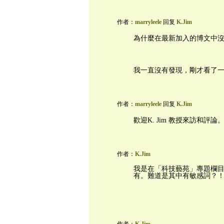
作者：
marryleele
回复
K.Jim
為什麼在最新加入的博文中
我一直沒有發現，剛才看了
作者：
marryleele
回复
K.Jim
歡迎K. Jim 教授來訪和評論
作者：
K.Jim
我是在「科技藝苑」專題欄
有。難道是其中有敏感詞？