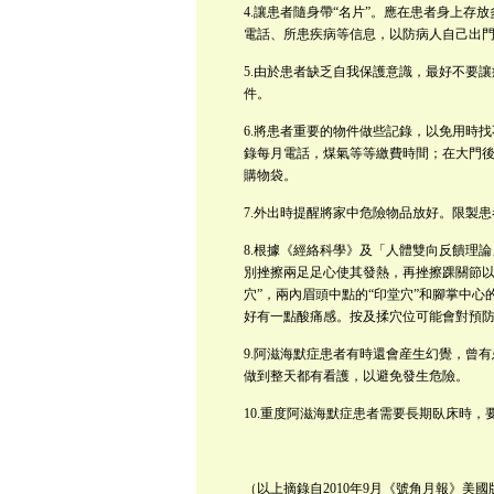
4.
讓患者隨身帶“名片”。應在患者身上存
電話、所患疾病等信息，以防病人自己出
5.
由於患者缺乏自我保護意識，最好不要讓
件。
6.
將患者重要的物件做些記錄，以免用時找
錄每月電話，煤氣等等繳費時間；在大門後
購物袋。
7.
外出時提醒將
家中
危險物品放好。限製患
8.
根據《經絡科學》及「人體雙向反饋理論
別挫擦兩足足心使其發熱，再挫擦踝關節
穴”，兩內眉頭中點的“印堂穴”和腳掌中心的
好有一點酸痛感。
按及揉穴位可能會對預
9.
阿滋海默症患者有時還會産生幻覺，曾有
做到整天都有看護，以避免發生危險。
10.
重度阿滋海默症患者需要長期臥床時，
（以上摘錄自
2010
年
9
月《號角月報》美國