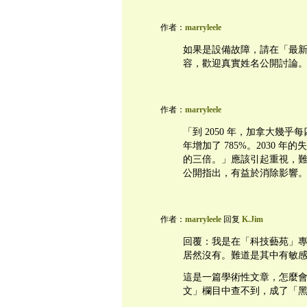
作者：
marryleele
如果是設備故障，請在「最
容，歡迎真實姓名公開討論
作者：
marryleele
「到 2050 年，加拿大幾乎
年增加了 785%。2030 年
的三倍。」應該引起重視，
公開指出，有益於消除影響
作者：
marryleele
回复
K.Jim
回覆：我是在「科技藝苑」
居然沒有。難道是其中有敏
這是一篇學術性文章，怎麼
文」欄目中查不到，成了「