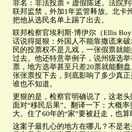
罪名：非法投票 + 虚假陈述。法院判
联邦监禁，外加1年监管释放。北卡
把他从选民名单上踢了出去。
联邦检察官埃利斯·博伊尔（Ellis Bo
话说得挺狠：外国人不能靠撒谎来破
民的投票权不是儿戏，一张假票就能
过去。他还特意举例子，说州级选举有
票，地方选举甚至只差20票就能翻
张张票投下去，到底影响了多少真正
谁也不知道。
更狠的是，检察官明确说了，这老头
面对“移民后果”。翻译一下：大概
大。住了60年的“家”要被赶走，也
这案子最扎心的地方在哪儿？不是老