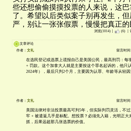
些还想偷偷摸摸投票的人来说，这巴
了。希望以后类似案子别再发生，但
严，别让一张张假票，慢慢把真正的
浏览(1014)
(6)
文章评论
作者：
文礼
留言时间：20
在选民登记或选票上谎报自己是美国公民，最高刑罚：每项
+ 罚款。这个加拿大人就是主要按这个罪名起诉的，他只认了
2024年），最后只判2个月，主要因为认罪、年龄等从轻
作者：
文礼
留言时间：20
美国法律对非法投票最高可判5年，但实际判罚灵活，不过
牢 + 被遣返几乎是标配。想投票？必须先入籍，光明正大
抓，后果远超那几张选票的价值。