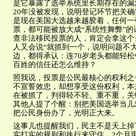
是它暴露了选举系统里长期存在的漏
20年没被发现，说明登记环节把关
是现在美国大选越来越胶着，任何一
票，都可能被放大成“系统性舞弊”
查非法移民投票的人，肯定会拿这个
人又会说“就抓到一个，说明问题不大
边，都得承认：连70岁老头都能轻
百姓的信任还怎么维持？
照我说，投票是公民最核心的权利之
不宣誓效忠，却想享受这份权利，本
在被抓了，判得轻不轻、重不重，关
其他人提了个醒：别把美国选举当儿
把公民身份办了，光明正大来。
这事儿也提醒我们，民主不是天上掉
实打实的规则和执行来守住。2个月