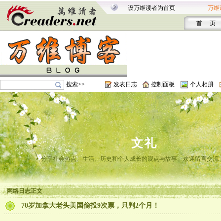
设万维读者为首页
万维
首 页
搜索>>
发表日志
控制面板
个人相册
文礼
分享社会热点、生活、历史和个人成长的观点与故事。欢迎留言交流
网络日志正文
70岁加拿大老头美国偷投9次票，只判2个月！