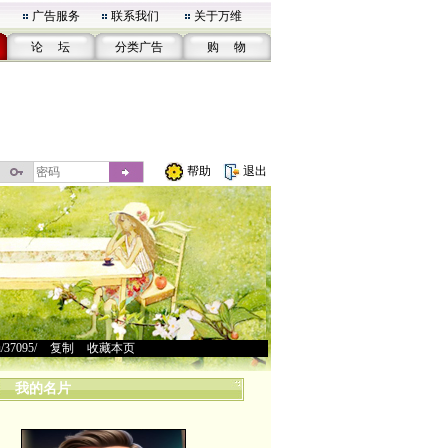
广告服务
联系我们
关于万维
论 坛
分类广告
购 物
帮助
退出
u/37095/
>
复制
>
收藏本页
我的名片