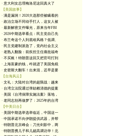
· 意大利女总理梅洛尼这回真火了
【美国故事】
· 满是漏洞！2020大选那些被瞒着的
· 政治立场不同动手打人，这女人被
· 最新解密文件曝光，原来当年FBI
· 2026中期选举看点：民主党自己先
· 布兰奇这个人到底啥风格？低调、
· 民主党建制派急了，党内社会主义
· 老熟人翻脸：前疾控主任痛批福奇
· 不买账！特朗普这回又把官司打到
· 上海富豪的钱，咋就进了美国免税
· 史密斯大翻车！出来混，迟早是要
【台海风云】
· 文礼：大陆对台湾的超限战：越来
· 台湾立法院通过弹劾赖清德的提案
· 美国《台湾保障实施法案》落地，
· 老同志别再做梦了：2025年的台湾
【中美日台】
· 美国中期选举选举临近，中国这一
· 中国承诺不向伊朗提供武器，并帮
· 特朗普北京峰会：刀光剑影中，两
· 特朗普携儿子和儿媳高调访华！北