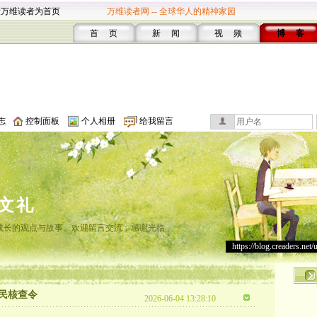
设万维读者为首页
万维读者网 -- 全球华人的精神家园
首 页
新 闻
视 频
博 客
志
控制面板
个人相册
给我留言
文礼
成长的观点与故事。欢迎留言交流，感谢光临
https://blog.creaders.net/
民核查令
2026-06-04 13:28:10