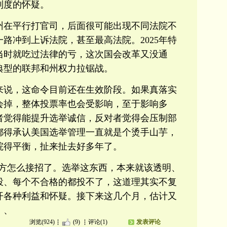
制度的怀疑。
州在平行打官司，后面很可能出现不同法院不
路冲到上诉法院，甚至最高法院。2025年特
当时就吃过法律的亏，这次国会改革又没通
典型的联邦和州权力拉锯战。
举来说，这命令目前还在生效阶段。如果真落实
会掉，整体投票率也会受影响，至于影响多
者觉得能提升选举诚信，反对者觉得会压制部
都得承认美国选举管理一直就是个烫手山芋，
院得平衡，扯来扯去好多年了。
各方怎么接招了。选举这东西，本来就该透明、
投、每个不合格的都投不了，这道理其实不复
开各种利益和怀疑。接下来这几个月，估计又
、、
浏览(924)
(9)
评论(1)
发表评论