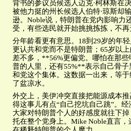
背书的参议员候选人迈克·柯林斯在
被他力挺的州长候选人伯特·琼斯却输
逊。Noble说，特朗普在党内影响
受，有些选民就开始挑挑拣拣，不再
分年龄看更有意思。18到29岁的年轻人
更认共和党而不是特朗普；65岁以
差不多，**56%更偏党。哪怕在那
普的人里，还有55%**表示自己骨
和党这个集体。这数据一出来，等于
了盆凉水。
外交上，美伊冲突直接把能源成本推
得这事儿有点“自己挖坑自己跳”。
大家对特朗普个人的好感度就往下掉
托在整个党身上。Mike Noble直
在稀释特朗普的个人魔力。