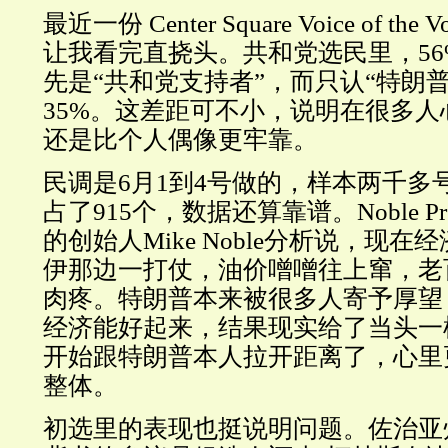
最近一份 Center Square Voice of th
让我看完直挠头。共和党选民里，5
先是“共和党支持者”，而只认“特朗
35%。这差距可不小，说明在很多
还是比个人偶像更牢靠。
民调是6月1到4号做的，样本两千多
占了915个，数据还算靠谱。Noble Predict
的创始人Mike Noble分析说，现
伊那边一打仗，油价噌噌往上窜，老
肉疼。特朗普本来被很多人寄予厚望
经济能好起来，结果现实给了当头一
开始跟特朗普本人拉开距离了，心里
整体。
初选里的表现也挺说明问题。佐治亚