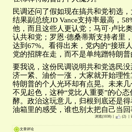
民调还问了假如现在搞共和党初选，
结果副总统JD Vance支持率最高，5
他，而且这些人更认党；马可·卢比奥
认共和党；罗恩·德桑蒂斯支持者里
达到67%。看得出来，党内的“接班
党的招牌在走，而不是单纯蹭特朗普
要我说，这份民调说明共和党选民没
济一紧、油价一涨，大家就开始理性
特朗普的个人光环却有点晃。未来几
不见起色，这种“党比人重要”的心
酵。政治这玩意儿，归根到底还是得
油箱里的感受，谁也别太把自己当
浏览(1038)
(2)
文章评论