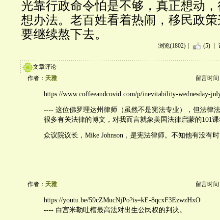
光靠行政命令怕是不够，真正想动，
想办法。老百姓看着热闹，移民政策
要继续熬下去。
浏览(1802)
(5)
文章评论
作者：
天雅
留言时间：20
https://www.coffeeandcovid.com/p/inevitability-wednesday-ju
---- 这位佛罗理达州律师（虽然不是宪法专业），但法律
很多有关法律的博文，对我而言就象美国法律启蒙的101课
众议院议长，Mike Johnson，是宪法律师。不知他有没有
作者：
天雅
留言时间：20
https://youtu.be/59cZMucNjPo?is=kE-8qcxF3EzwzHxO
---- 白宫米勒吐槽最高法对出生公民权的判决。