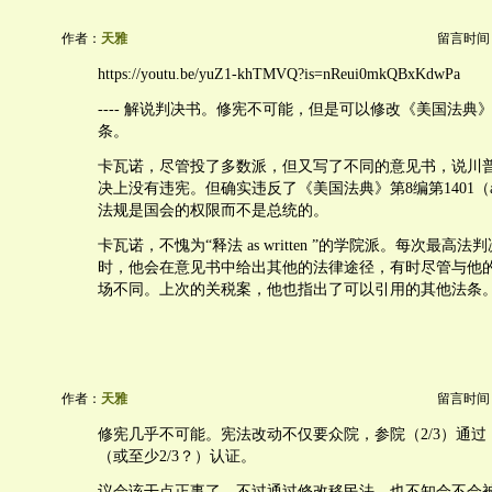
作者：
天雅
留言时间：20
https://youtu.be/yuZ1-khTMVQ?is=nReui0mkQBxKdwPa
---- 解说判决书。修宪不可能，但是可以修改《美国法典》第
条。
卡瓦诺，尽管投了多数派，但又写了不同的意见书，说川
决上没有违宪。但确实违反了《美国法典》第8编第1401
法规是国会的权限而不是总统的。
卡瓦诺，不愧为“释法 as written ”的学院派。每次最高
时，他会在意见书中给出其他的法律途径，有时尽管与他
场不同。上次的关税案，他也指出了可以引用的其他法条
作者：
天雅
留言时间：20
修宪几乎不可能。宪法改动不仅要众院，参院（2/3）通
（或至少2/3？）认证。
议会该干点正事了。不过通过修改移民法，也不知会不会