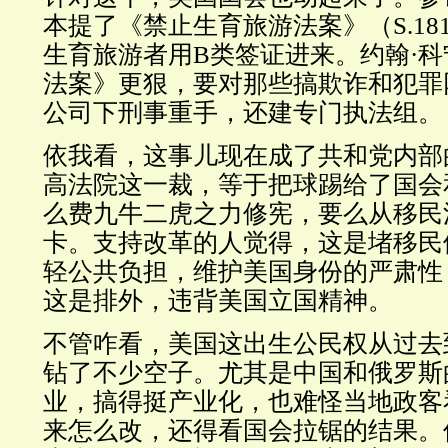
本提了《禁止生育旅游法案》（S.18
生育旅游者用B类签证进来。约翰·
法案》更狠，要对那些搞欺诈和犯罪
公司下刑事重手，还建专门执法组。
依我看，这事儿现在成了共和党内部
高法院这一裁，等于把球踢给了国会
么费九牛二虎之力修宪，要么从移民
卡。支持改革的人觉得，这是堵移民
轻公共负担，维护美国身份的严肃性
这是排外，违背美国立国精神。
不管咋看，美国这出生公民权从过去
钻了不少空子。尤其是中国和俄罗斯
业，搞得挺产业化，也难怪当地政客
来怎么改，还得看国会拉锯的结果。