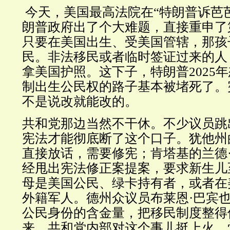
今天，美国最高法院在“特朗普诉芭
朗普政府出了个大难题，直接重申了
只要在美国出生、受美国管辖，那孩
民。非法移民或者临时签证过来的人
拿美国护照。这下子，特朗普2025
制出生公民权的路子基本被堵死了。
不是说改就能改的。
共和党那边当然不干休。不少议员跳
宪法才能彻底断了这个口子。犹他州
直接放话，需要修宪；肯塔基的兰德
经甩出宪法修正案提案，要求新生儿
母是美国公民、绿卡持有者，或者在
外籍军人。德州众议员布莱恩·巴宾
公民身份的含金量，把移民制度整得
来，共和党内部对这个事儿挺上火，