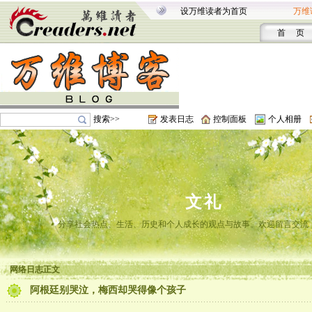
设万维读者为首页
万维
首 页
搜索>>
发表日志
控制面板
个人相册
文礼
分享社会热点、生活、历史和个人成长的观点与故事。欢迎留言交流
网络日志正文
阿根廷别哭泣，梅西却哭得像个孩子