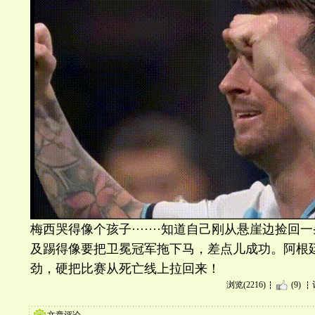
梅西哭得像个孩子·······知道自己刚从悬崖边捡回
及踢得像要把卫冕冠军拖下马，差点儿成功。阿根廷
劲，硬把比赛从死亡线上拉回来！
浏览(2216)
(9)