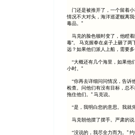
门还是被推开了，一个留着小
情况不大对头，海洋巡逻舰离我
毒品。” 
马克的脸色顿时变了，他瞪着
毒“。 马克握拳在桌子上砸了两
远？如果他们派人上船，需要多
“
大概还有几个海里，如果他
小时。” 
“
你再去详细问问情况，告诉
检查。问他们有没有目标，总不
拖住他们。” 马克说。
“
是，我明白您的意思。我就先
马克朝他摆了摆手。严肃的说
“
没说的，我尽全力而为。” 