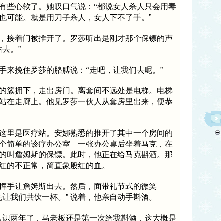
有些心软了。她叹口气说：
“
都说女人杀人只会用毒
也可能。就是用刀子杀人，女人下不了手。” 
，接着门被推开了。罗莎听出是刚才那个保镖的声
去。” 
手来挽住罗莎的胳膊说：
“
走吧，让我们去呢。” 
的簇拥下，走出房门。离套间不远处是电梯。电梯
站在走廊上。他见罗莎一伙人从套房里出来，便恭
这里是医疗站。安娜熟悉的推开了其中一个房间的
个简单的诊疗办公室，一张办公桌后坐着马克，在
的叫詹姆斯的保镖。此时，他正在给马克斟酒。那
红的不正常，简直象殷红的血。
挥手让詹姆斯出去。然后，面带礼节式的微笑
让我们共饮一杯。” 说着，他亲自动手斟酒。
认识两年了，马老板还是第一次给我斟酒，这大概是