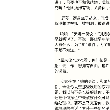
讲了，只要他不和我结婚，我就
克吗？他比汤姆有钱，又爱你，
   罗莎一翻身坐了起来，气
就没想过被抓，被判刑，被送进
“
嘻嘻！
”
安娜一笑说：
“
别把
早就听说了。再说，那些早年杀
人有什么。为了
911
事件，为了
不是不知道。
”
“
原来你也这么看，你们都是
想回去工作，想拥有自由。也许
的说着。
  安娜坐在了她的身边，和蔼
你。谁让你去查那些没用的东西
题。我以前不是也提醒过你，不
还把个侦探也带去侦察什么可疑
给处理掉。要不是马克爱你，救
很坦率的告诉了罗莎一些新的消