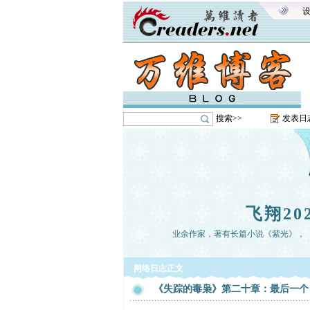
搜索>>
发表日
飞翔20
业余作家，著有长篇小说《紫光》，
网络日志正文
《失踪的毒枭》第二十章：最后一个