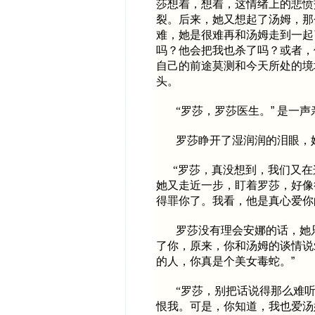
莎想着，想着，这情绪上的悲愤
裂。后来，她又想起了汤姆，那
难，她是很难再和汤姆走到一起
吗？他会把我也杀了吗？或者，
自己的前途莫测和今天所处的境
头。
   “
罗莎，罗莎医生。” 是一
   罗莎睁开了湿润润的泪眼
  “
罗莎，真没想到，我们又在
她又走近一步，盯着罗莎，好像
得罪你了。我看，他是真心爱你的
   罗莎没有理会安娜的话，
了你，原来，你和汤姆的谈情说
的人，你真是个美女毒蛇。” 
   “
罗莎，别把话说得那么难
恨我。可是，你知道，我也爱汤