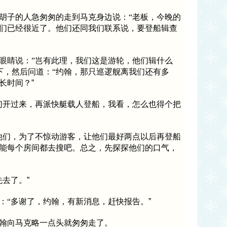
胡子的人急匆匆的走到马克身边说：
“
老板，今晚的
们已经很近了。他们还同我们联系说，要登船辑查
眼睛说：
”
岂有此理，我们这是游轮，他们辑什么
下，然后问道：
“
约翰，那只巡逻舰离我们还有多
长时间？”
们开过来，再派快艇载人登船，我看，怎么也得个把
他们，为了不惊动游客，让他们最好两点以后再登船
能每个房间都去搜吧。总之，先探探他们的口气，
去了。” 
：
“
多谢了，约翰，有新消息，赶快报告。” 
约翰向马克略一点头就匆匆走了。