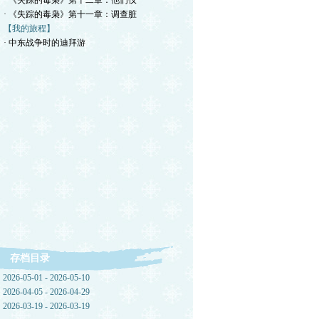
· 《失踪的毒枭》第十二章：他们仅
· 《失踪的毒枭》第十一章：调查脏
【我的旅程】
· 中东战争时的迪拜游
存档目录
2026-05-01 - 2026-05-10
2026-04-05 - 2026-04-29
2026-03-19 - 2026-03-19