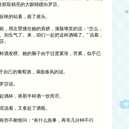
，将那双精亮的大眼睛瞟向罗莎。
反映的站着，摇了摇头。
前，用左臂搂住她的肩膀，满脸堆笑的说：
“
怎么，
。别生气了。来，咱们一起把这杯酒喝了。” 说着，
莎。
杯酒发楞。她的脑子由于过度紧张，劳累，似乎已
于自己的葡萄酒，满面春风的说。
着罗莎说。
起酒杯，将那半杯酒一饮而尽。
马克说着，又拿起了酒瓶。
有些不耐烦问：
“
有什么急事，再等几分钟不行