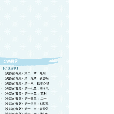
分类目录
【小说连载】
· 《失踪的毒枭》第二十章：最后一
· 《失踪的毒枭》第十九章：黄昏后
· 《失踪的毒枭》第十八：犯罪心理
· 《失踪的毒枭》第十七章：匿名电
· 《失踪的毒枭》第十六章： 菲利
· 《失踪的毒枭》第十五章： 二十
· 《失踪的毒枭》第十四章：别墅里
· 《失踪的毒枭》第十三章：冒险取