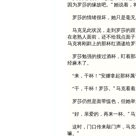
因为罗莎的缘故吧。” 她说着
罗莎的情绪很坏，她只是毫无
马克见此状况，走到罗莎的跟
在老熟人面前，还不给我点面子
马克将刚斟上的那杯红酒递给罗
罗莎勉强的接过酒杯，盯着那
经麻木了。
“
来，干杯！
”
安娜拿起那杯属
“
干，干杯！罗莎。” 马克看
罗莎仍然是面带愠色，但她举
“
好，亲爱的，再来一杯。” 
这时，门口传来敲门声，马克
嘛。” 