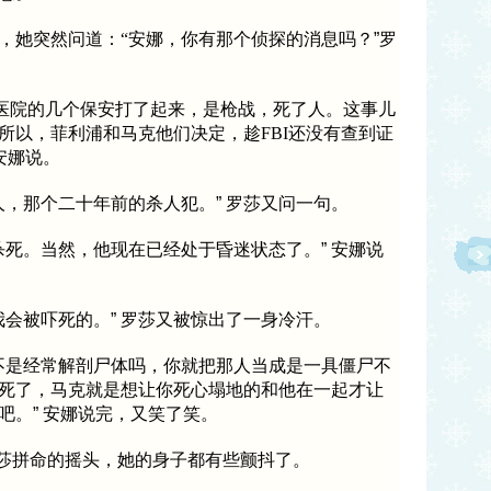
，她突然问道：
“
安娜，你有那个侦探的消息吗？”罗
医院的几个保安打了起来，是枪战，死了人。这事儿
所以，菲利浦和马克他们决定，趁
FBI
还没有查到证
安娜说。
，那个二十年前的杀人犯。” 罗莎又问一句。
死。当然，他现在已经处于昏迷状态了。” 安娜说
会被吓死的。” 罗莎又被惊出了一身冷汗。
不是经常解剖尸体吗，你就把那人当成是一具僵尸不
死了，马克就是想让你死心塌地的和他在一起才让
吧。” 安娜说完，又笑了笑。
莎拼命的摇头，她的身子都有些颤抖了。