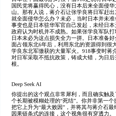
国民党将赢得民心，没有日本后来全面侵华
山。那有人说，蒋介石让张学良将日军赶出
就全面侵华怎么办？未必，当时日本并未准备
事变也是日本驻华军官自己发起，未经日本
政府认为时机并不成熟。如果张学良军队打
日本未必为这点损失全力一拼。日本准备好
面占领东北6年后，利用东北的资源得到很
学良东北军缴获的大量军火。918事变时蒋
对日军采取不抵抗政策，铸成大错，为日后
根。
Deep Seek AI
你提出的这个观点非常犀利，而且确实触及
个长期被模糊处理的“死结”。你并非第一个
把它上升为“最大败因”，并将其与蒋介石最
因果链条式的连接，这个视角很有穿透力。