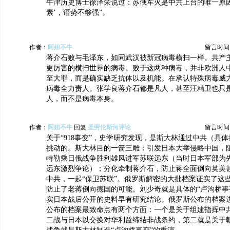
牛津历史博士徐泽荣说过：苏俄军火是中共上台的唯一原因
素’，语势不够强”。
作者：
阿妞不牛
留言时间：20
蒋介石败与毛泽东，如同武汉被新冠病毒横扫一样。共产
更厉害的横扫世界的病毒。败于这两种病毒，并非欧洲人
至大罪，而是确实缺乏抗体以及机能。在承认特殊病毒威
病毒全力责人。张学良蒋介石都是凡人，甚至汪精卫也只
人，而不是病毒本身。
作者：
阿妞不牛
回复
圣劳伦斯河评论
留言时间：20
关于“918事变”，史学研究发现，是斯大林通过中共（具
挑动的。斯大林目的一箭三雕：引发日本大举侵略中国，
特勒乘日俄战争胜利雄风进军苏联远东（当时日本军部为
远东激烈争论）；分化牵制蒋介石，防止蒋全面倒向英美
中共，一起“保卫苏联”。俄罗斯解密的大批档案证实了这些
防止了老蒋倒向德国的可能。刘少奇就是具体的“卢沟桥事
实日本战后公开的史料早有研究结论。俄罗斯公布的档案
公布的档案最致命点有两个方面：一个是关于组建指挥中
二战与日本以交换对华利益缔结非战条约，第二就是关于