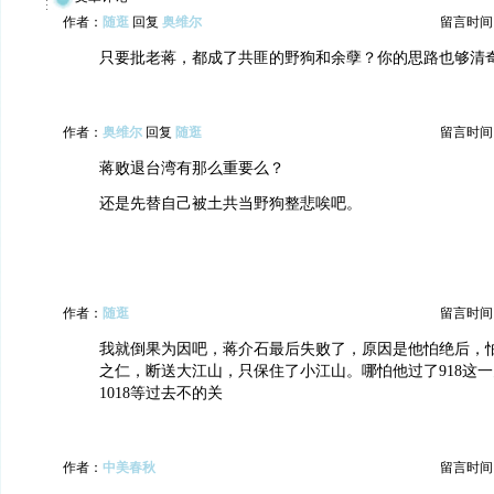
作者：
随逛
回复
奥维尔
留言时间：20
只要批老蒋，都成了共匪的野狗和余孽？你的思路也够清
作者：
奥维尔
回复
随逛
留言时间：20
蒋败退台湾有那么重要么？
还是先替自己被土共当野狗整悲唉吧。
作者：
随逛
留言时间：20
我就倒果为因吧，蒋介石最后失败了，原因是他怕绝后，
之仁，断送大江山，只保住了小江山。哪怕他过了918这一
1018等过去不的关
作者：
中美春秋
留言时间：20