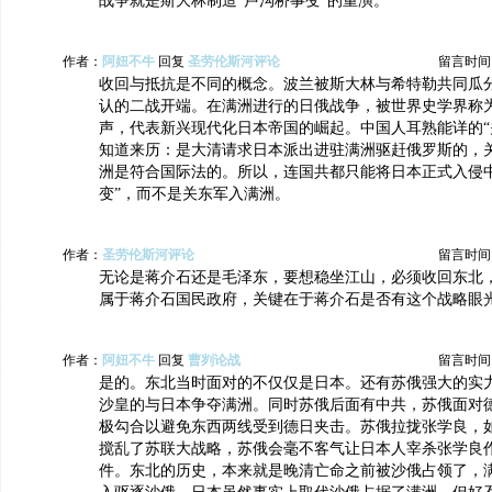
战争就是斯大林制造“卢沟桥事变”的重演。
作者：
阿妞不牛
回复
圣劳伦斯河评论
留言时间：20
收回与抵抗是不同的概念。波兰被斯大林与希特勒共同瓜
认的二战开端。在满洲进行的日俄战争，被世界史学界称
声，代表新兴现代化日本帝国的崛起。中国人耳熟能详的“
知道来历：是大清请求日本派出进驻满洲驱赶俄罗斯的，
洲是符合国际法的。所以，连国共都只能将日本正式入侵中国
变”，而不是关东军入满洲。
作者：
圣劳伦斯河评论
留言时间：20
无论是蒋介石还是毛泽东，要想稳坐江山，必须收回东北
属于蒋介石国民政府，关键在于蒋介石是否有这个战略眼
作者：
阿妞不牛
回复
曹刿论战
留言时间：20
是的。东北当时面对的不仅仅是日本。还有苏俄强大的实
沙皇的与日本争夺满洲。同时苏俄后面有中共，苏俄面对
极勾合以避免东西两线受到德日夹击。苏俄拉拢张学良，
搅乱了苏联大战略，苏俄会毫不客气让日本人宰杀张学良
件。东北的历史，本来就是晚清亡命之前被沙俄占领了，