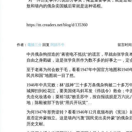
“对一件历史事件只说部分事实，掩盖重要事实，就是造谣
敖和墙内的俄杂卖国贼后辈就是这种谣棍。
https://m.creaders.net/blog/d/135360
作者：
耄矮三分
回复
阿妞不牛
留言时间：20
中共俄杂狗捏造的"蒋密电不抵抗“的谎言，早就由张学良本
自由之身戳破，这是张学良所作为数不多的好事之一，定
至于老蒋为何会败于毛，看看1947年中国官方地图和1949
民共和国”地图就一目了然。
1946年中共完败：林“战神”三十多万条俄杂狗被二十多
城脚扫到松花江，要美国佬马斜耳发《停战令》救命；中
先念化妆逃命；粟裕7战7败丢苏中，按自报战损是万六比
地；陈毅被部下告状“用兵开玩笑”…
为何1947年形势逆转？看看1946年12月底颁布的《宪法》
底否定外蒙独立。这是墙内污蔑“国民党出卖外蒙”的俄杂
历史文献。