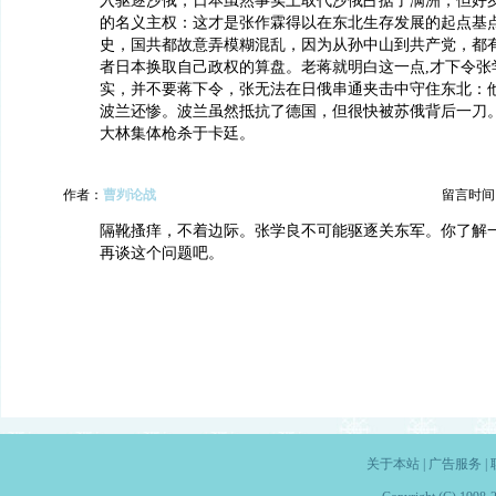
入驱逐沙俄，日本虽然事实上取代沙俄占据了满洲，但好
的名义主权：这才是张作霖得以在东北生存发展的起点基
史，国共都故意弄模糊混乱，因为从孙中山到共产党，都
者日本换取自己政权的算盘。老蒋就明白这一点,才下令张
实，并不要蒋下令，张无法在日俄串通夹击中守住东北：
波兰还惨。波兰虽然抵抗了德国，但很快被苏俄背后一刀
大林集体枪杀于卡廷。
作者：
曹刿论战
留言时间：20
隔靴搔痒，不着边际。张学良不可能驱逐关东军。你了解
再谈这个问题吧。
关于本站
|
广告服务
|