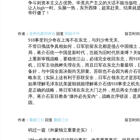
争斗则资本主义占优势。毕竟共产主义的大话不能当饭吃
让人high一时。头脑一热，东升西降，超英赶美。结果就
帝吓傻了！
作者：
圣劳伦斯河评论
回复
阿妞不牛
留言时间：20
918事变刘少奇在上海不在东北，与刘少奇无关。
不管日俄战争真相如何，日军驻留东北都是侵占中国领土
局，蒋介石统一中国是新时代，岂能为旧时代所束缚？关
上重新审视战略，要稳坐江山，必须完全收回东北，而91
机，日军主动挑衅失理在先，而且日军在东北力量最弱，
备好，与中国全面决裂尚无胆量。苏联也不会因为蒋介石
略东北（实际上这有利于苏联安全，日军占领东北才是苏
如果理解毛泽东抗美援朝就能理解蒋介石借918事变之机
是正确的战略，将日军堵在东北大门之外，然后再全力缴
序。蒋介石盲目教条“攘外必先安内”，战略次序错误，是
因。
作者：
耄矮三分
回复
耄矮三分
留言时间：20
码过一篇《外蒙独立重要史实》：