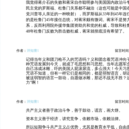
我觉得蒋介石的失败和蒋宋自作聪明参与美国国内政治斗
民主党的罗斯福、杜鲁门关系都不融洽（这也可能是中国
党川普等人亲近的一种映射），而罗斯福从33年到45年连
的是杜鲁门45年接任总统，对蒋宋颇有微词。蒋宋不是努
系，反而利用院外援华集团资助共和党的杜威，导致和杜
48年杜鲁门反败为胜击败杜威，蒋宋就彻底没有希望了。
作者：
洋知青1
留言时间：20
记得当年义和团刀枪不入的咒语吗？义和团念着咒语冲向
种咒语发展到今天，就成了毛思想和习思想。当年志愿军
自己冻成冰雕，吓的美国人屁滚尿流，多么强大！今天习
咒语不知道，但有一样它们是相同的，都是弱智语言，胡
被这弱智的语言一鼓动，自愿做冰雕，那还不战无不胜？这
力”啊！
作者：
洋知青1
留言时间：20
共产主义者善于政治斗争，善于鼓动，谎言，画大饼。
资本主义善于经济，讲究竞争，依赖市场，依赖法律。
所以短期争斗共产主义占优势，尤其是教育水平低，自由