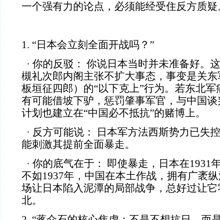
一个强有力的论点，必须能经受住反方质疑
1. “日本会立刻全面开战吗？”
· 你的反驳： 你说日本当时并未准备好。
槻礼次郎内阁主张不扩大事态，事变是关东
板垣征四郎）的“以下克上”行为。若东北军
有可能借坡下驴，惩罚肇事军官，与中国谈
计划也建立在“中国必不抵抗”的赌博上。
· 反方可能说： 日本军方法西斯势力已失
能刺激其提前全面暴走。
· 你的底气在于： 即使暴走，日本在193
不如1937年，中国在本土作战，拥有广袤
场让日本陷入泥潭的局部战争，总好过让它
北。
2. “蒋介石的核心焦虑：不是不想抗日，而是