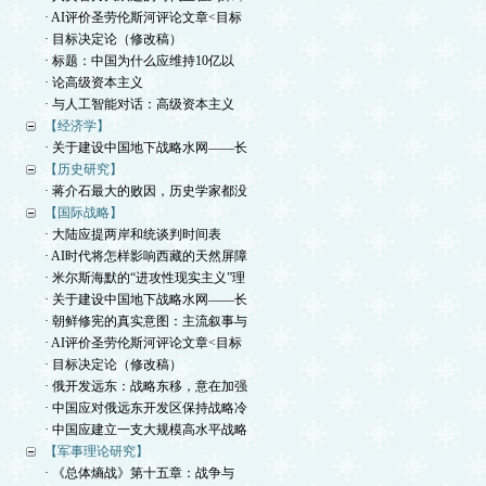
· AI评价圣劳伦斯河评论文章<目标
· 目标决定论（修改稿）
· 标题：中国为什么应维持10亿以
· 论高级资本主义
· 与人工智能对话：高级资本主义
【经济学】
· 关于建设中国地下战略水网——长
【历史研究】
· 蒋介石最大的败因，历史学家都没
【国际战略】
· 大陆应提两岸和统谈判时间表
· AI时代将怎样影响西藏的天然屏障
· 米尔斯海默的“进攻性现实主义”理
· 关于建设中国地下战略水网——长
· 朝鲜修宪的真实意图：主流叙事与
· AI评价圣劳伦斯河评论文章<目标
· 目标决定论（修改稿）
· 俄开发远东：战略东移，意在加强
· 中国应对俄远东开发区保持战略冷
· 中国应建立一支大规模高水平战略
【军事理论研究】
· 《总体熵战》第十五章：战争与