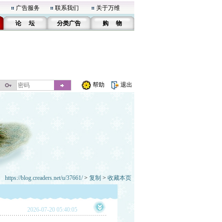
广告服务
联系我们
关于万维
论 坛
分类广告
购 物
帮助
退出
https://blog.creaders.net/u/37661/
>
复制
>
收藏本页
2026-07-20 05:40:05