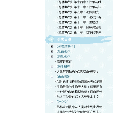
· 《总体熵战》第十四章：战争与时
· 《总体熵战》第十三章：战争与认
· 《总体熵战》第八章：论防御(完
· 《总体熵战》第十二章：远程打击
· 《总体熵战》第十一章：生物战
· 《总体熵战》第十章：目标决定论
· 《总体熵战》第一章：战争的本体
分类目录
【AI电影制作】
【歌曲创作】
【诗歌创作】
· 高岸诗三首
【医学研究】
· 人体解剖结构的新型系统模型：
【未来预测】
· AI时代将怎样影响西藏的天然屏障
· 生物导弹与生物无人机：颠覆现有
· 一种新的城市模型构想：面向现代
· 与人工智能对话：高级资本主义
【社会学】
· 丛林法则贯穿从人类诞生到世界统
· 人类智力大跃迁的时代正在到来，