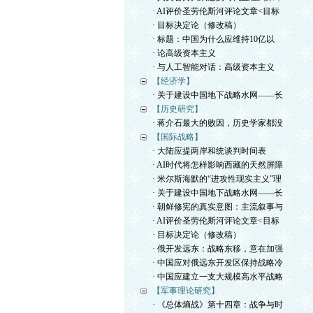
· AI评价圣劳伦斯河评论文章<目标
· 目标决定论（修改稿）
· 标题：中国为什么应维持10亿以
· 论高级资本主义
· 与人工智能对话：高级资本主义
【经济学】
· 关于建设中国地下战略水网——长
【历史研究】
· 蒋介石最大的败因，历史学家都没
【国际战略】
· 大陆应提两岸和统谈判时间表
· AI时代将怎样影响西藏的天然屏障
· 米尔斯海默的“进攻性现实主义”理
· 关于建设中国地下战略水网——长
· 朝鲜修宪的真实意图：主流叙事与
· AI评价圣劳伦斯河评论文章<目标
· 目标决定论（修改稿）
· 俄开发远东：战略东移，意在加强
· 中国应对俄远东开发区保持战略冷
· 中国应建立一支大规模高水平战略
【军事理论研究】
· 《总体熵战》第十四章：战争与时