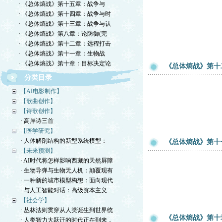
· 《总体熵战》第十五章：战争与
· 《总体熵战》第十四章：战争与时
· 《总体熵战》第十三章：战争与认
· 《总体熵战》第八章：论防御(完
· 《总体熵战》第十二章：远程打击
· 《总体熵战》第十一章：生物战
· 《总体熵战》第十章：目标决定论
《总体熵战》第十
分类目录
【AI电影制作】
【歌曲创作】
【诗歌创作】
· 高岸诗三首
【医学研究】
· 人体解剖结构的新型系统模型：
《总体熵战》第十
【未来预测】
· AI时代将怎样影响西藏的天然屏障
· 生物导弹与生物无人机：颠覆现有
· 一种新的城市模型构想：面向现代
· 与人工智能对话：高级资本主义
【社会学】
· 丛林法则贯穿从人类诞生到世界统
《总体熵战》第十
· 人类智力大跃迁的时代正在到来，