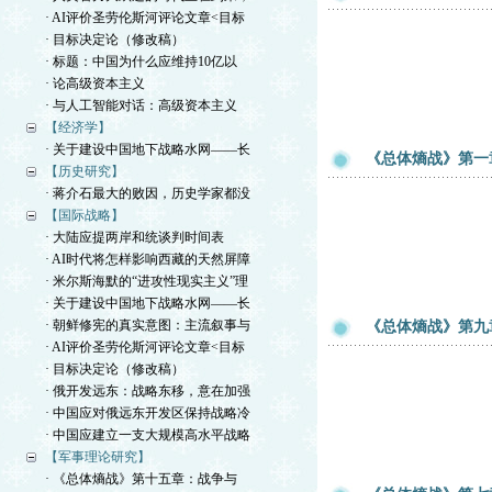
· AI评价圣劳伦斯河评论文章<目标
· 目标决定论（修改稿）
· 标题：中国为什么应维持10亿以
· 论高级资本主义
· 与人工智能对话：高级资本主义
【经济学】
· 关于建设中国地下战略水网——长
《总体熵战》第一
【历史研究】
· 蒋介石最大的败因，历史学家都没
【国际战略】
· 大陆应提两岸和统谈判时间表
· AI时代将怎样影响西藏的天然屏障
· 米尔斯海默的“进攻性现实主义”理
· 关于建设中国地下战略水网——长
· 朝鲜修宪的真实意图：主流叙事与
《总体熵战》第九
· AI评价圣劳伦斯河评论文章<目标
· 目标决定论（修改稿）
· 俄开发远东：战略东移，意在加强
· 中国应对俄远东开发区保持战略冷
· 中国应建立一支大规模高水平战略
【军事理论研究】
· 《总体熵战》第十五章：战争与