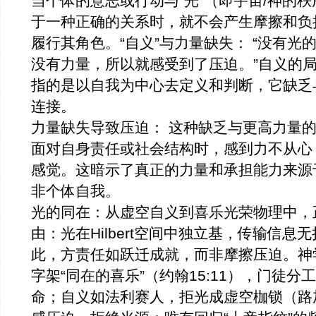
当个体的意志或行动与“光”（即宇宙/神的
于一种正确的关系时，就不会产生摩擦和负
履行其角色。“自义”与力量缺失： “没有光
没有力量，所以就感受到了压迫。”自义的局限
指的是以自我为中心去定义和判断，它缺乏
连接。
力量缺失导致压迫： 这种缺乏与更高力量
面对自身责任或社会结构时，感到力不从心
感觉。这暗示了真正的力量和承担能力来源于
非个体自我。
光的同在：从虚空自义到喜乐光荣物理中，
由：光在Hilbert空间中独立基，传输信息
此，方责任如跃迁成就，而非摩擦压迫。神
字架“同在的喜乐”（约翰15:11），门徒
命；自义如法利赛人，拒光成虚空枷锁（路加1