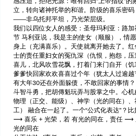
感压迫，拒绝光源：唯有回归“上帝指纹”的
立，转向诸神托举的和谐。阶级的喜乐密码
——非乌托邦平坦，乃光荣层级。
我们以四位女人的感受：圣母玛利亚：路加福音 - 
节 马利亚说，我是主的使女（顺服），情
身上（充满喜乐）。天使就离开她去了。红
士的责任重妇女的冤仇深（仇恨，抱怨，压
喜儿，北风吹雪花飘，打着门来门自开（饥
爹爹快回家欢欢喜喜过个年（犹太人过逾越
有大年30还在外面躲债，不敢回家的事情
斗智斗勇，把胡傳魁玩弄与股掌之中。心机
物理（正交、能级）、神学（光的同在）、
工） 融合在一起了。一个“公式化表达”？比如
⟶ 喜乐 + 光荣，若 有光的同在，责任 ⟶ 
光的同在