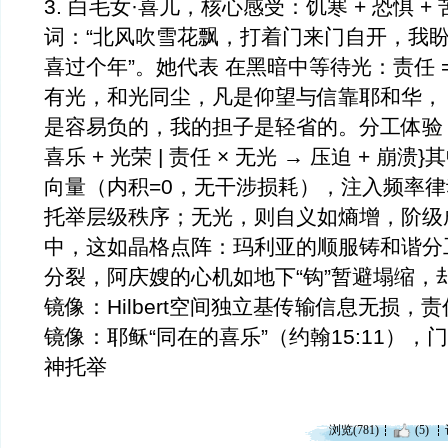
3. 白毛女·喜儿，核心感受：饥寒 + 恐惧 
词：“北风吹雪花飘，打着门来门自开，我
喜过个年”。她代表 在黑暗中等待光：责任 = 
有光，和光同尘，凡是仰望与信靠耶和华，
是容易负的，我的担子是轻省的。分工体验 = {
喜乐 + 光荣 | 责任 × 无光 → 压迫 + 崩
向量（内积=0，无干涉损耗），注入频率
托举层级秩序；无光，则自义如熵增，阶级
中，这如晶格点阵：玛利亚的顺服铸和谐分
分裂，阿庆嫂的心机如地下“钩”暂避塌缩，
镜像：Hilbert空间独立基传输信息无损，
镜像：耶稣“同在的喜乐”（约翰15:11）
神托举
浏览(781)
(5)