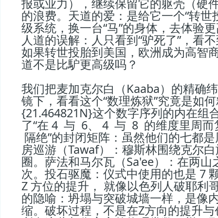
报或业力），继续保留它的躯壳（硬
的浪费。天道的爱：是给它一个“转世
级系统，换一台“马”的身体，去体验
人道的误解：人只看到“驴死了”，看不
如果转世投胎到美国，欧洲成为高智
道不是比馿更高级吗？
我们把麦加克尔白（Kaaba）的精确
镜下，看看这个“数理炼狱”究竟是如
{21.464821N}这个数字序列的内
了“在 4  与  6、 4  与  8  的维度里周
 隔绝”的封闭矩阵：虽然他们的七都
房巡游（Tawaf）：穆斯林围绕克尔白旋
圈。萨法和马尔瓦（Sa'ee）：在两山之
次。投石驱魔：仪式中使用的也是 7 
Z 方位的提升， 就像以色列人破耶利哥城
的隐喻：坍塌与突破城墙一样，是像
缩。破坏过程，不是在Z方向的提升与