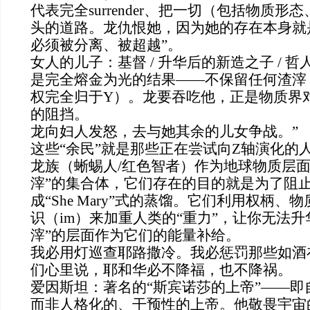
代表完全surrender、把一切（包括物质
头的道路。龙仇恨她，因为她的存在本身就是在见
必须被分离、被超越”。
女人的儿子：基督 / 升华后的新造之子 / 
是完全熔金为光的结果——不保留任何渣滓
权完全归于Y）。龙要吞吃他，正是物质界
的阻挡。
龙向妇人发怒，去与她其余的儿女争战。”
这些“余民”就是那些正在尝试向Z轴演化的
龙族（蜥蜴人/红色智者）作为地球物质层面
滓”的集合体，它们存在的目的就是为了阻
成“She Mary”式的蒸馏。它们利用权柄
识（im）来加重人类的“重力”，让你无法升
滓”的层面作为它们的能量补给。
我必用灯巡查耶路撒冷。我必惩罚那些如酒
们心里说，耶和华必不降福，也不降祸。
爱因斯坦：著名的“斯宾诺莎的上帝”——即
而非人格化的、干预性的上帝。他敬畏宇宙