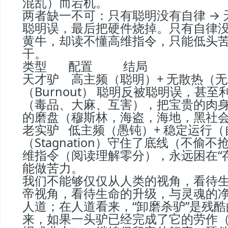
混乱）而宕机。
两者缺一不可：只有聪明没有自律 →
聪明误，最后把硬件烧掉。只有自律没
黄牛，却读不懂高维指令，只能低头
干。
类型       配置          结局
天才驴    高主频（聪明）+ 无散热（
（Burnout） 聪明反被聪明误，甚
（毒品、大麻、互害），把宝贵的肉身
的磨盘（穆斯林，海盗，海地，黑社会
老实驴   低主频（愚钝）+ 稳定运行
（Stagnation）守住了底线（不偷
维指令（阅读理解零分），永远困在“
能做苦力。
我们不能够仅仅从人类的视角，看待
帝视角，看待生命的升级，与灵魂的
人道；在人道看来，“卸磨杀驴”是残
来，如果一头驴已经完成了它的劳作