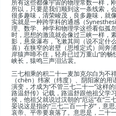
所有这些都像宇宙的物理常数一样，
所以，只要是我们顺到这一条线索，
很多趣味，清荣峻茂，良多趣味，就
实就是一种跨学科的通感（Synesthe
理、数学、神学和物理学这些看似孤
时，思想的激流就会像过三峡一样，
影，悬泉瀑布，飞漱其间（说不定什
喜）在狭窄的岩壁（思维定式）间奔涌
岸猿声啼不住，轻舟已过万重山”的畅
峡长，猿鸣三声泪沾裳。
三七相乘的积二十一麦加克尔白为不
（chèn）纬家（纬度）、阴阳家的用
演变，才成为“不管三七二十一”这样的
路温舒传》记载，路温舒跟他祖父学
候，他祖父就说过汉朝的“厄运”在“三
晏说这是指的“三七二百一十岁”，意
哀帝、平帝要衰落了。意思是，二十一