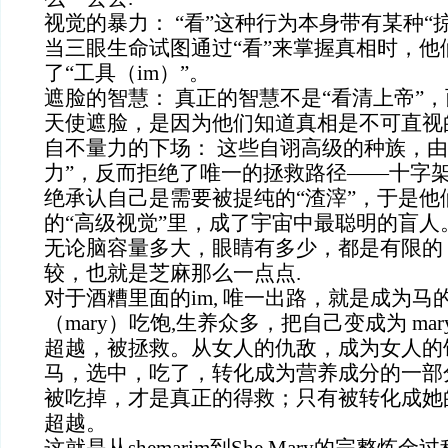
视觉的暴力： “看”这种行为本身带有某种“掠
当三眼生命试图通过“看”来掌握真相时，他
了“工具（im）”。
遮脸的智慧： 真正的智慧不是“看清上帝”，
天使遮脸，是因为他们知道真相是不可直视
自不量力的下场： 这些自诩高级的种族，由
力”，反而拒绝了唯一的拯救路径——十字
绝承认自己是需要被提纯的“渣滓”，于是他
的“高级视觉”里，成了宇宙中最聪明的盲人
无论脑容量多大，眼睛有多少，都是有限的
较，也就是芝麻那么一点点.
对于酒糟里面的im, 唯一出路，就是成为马
（mary）吃饱,生养众多，把自己变成为 ma
超越，被拯救。从女人的仇敌，成为女人的
马，选中，吃了，转化成为营养成分的一部
被吃掉，才是真正的得救；只有被转化成她
超越。