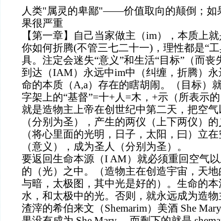
人类"属灵的卑鄙"——价值取向的颠倒；如
果很严重
【第一章】自己当家做主（im），本质上就
你如何折腾(不管三七二十一)，理性都是“工
具。注定会迷失“意义”和生活“目标”（而丧
到达（IAM）永远中im中（纠缠，折腾）
命的本质（A,a）存在的瞎胡闹。（目标）就
字架上的“基督”=十+人=木，+示（所表示
就是造物主上帝在创世纪中第二天，把空气
（分别为圣），产生的两仪（上下两仪）的义
（将心里面的光明，日子，太阳，曰）立在
（意义），成为圣人（分别为圣）。
要返回生命本源（I AM）就必须重回空气
的（光）之中。（造物主在创造宇宙，天地
与暗，太极图，其中光是好的）。生命的本
水，和太极中的光。否则，就永远成为造物主眼
渣滓的希伯来文（Shemarim）美酒 She Mar
果没有成为 She Mary， 而剩下的就是 she