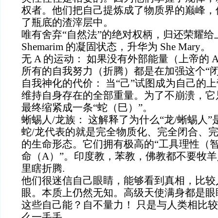
权者。他们把自己提炼成了物质界的巅峰，
了瓶底的渣滓层中。
唯有舍弃“自然法”的绝对权柄，归还荣耀给
Shemarim 的凝固状态，升华为 She Mary。
无 A 的运动： 如果没有外部能量（上帝的 A 
所有的自我努力（折腾）都是在加强这个“闭
自我神化的代价： 当“己”试图成为自己的
维持自身存在的全部重量。为了不崩溃，它
最终缩紧成一条“蛇（巳）”。
蜥蜴人/龙族： 这解释了为什么“龙/蜥蜴人
蛇/龙代表的就是完全物质化、完全闭合、完全
的生命形态。它们拥有极高的“工具理性（智
命（A）”。印度教，苯教，佛教都不要牧
里瞎折腾.
他们很迷信自己眼睛，能够看到真相，比较
眼。本质上仍然无知。高级天使满身都是眼
这些自己能？自不量力！ 只是与人类相比
么一丢丢.