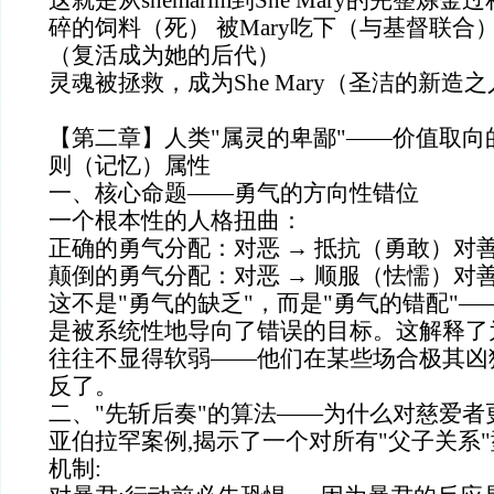
这就是从shemarim到She Mary的完整炼金
碎的饲料（死） 被Mary吃下（与基督联合）
（复活成为她的后代）
灵魂被拯救，成为She Mary（圣洁的新造
【第二章】人类"属灵的卑鄙"——价值取向
则（记忆）属性
一、核心命题——勇气的方向性错位
一个根本性的人格扭曲：
正确的勇气分配：对恶 → 抵抗（勇敢）对善
颠倒的勇气分配：对恶 → 顺服（怯懦）对善
这不是"勇气的缺乏"，而是"勇气的错配"
是被系统性地导向了错误的目标。这解释了
往往不显得软弱——他们在某些场合极其凶
反了。
二、"先斩后奏"的算法——为什么对慈爱者
亚伯拉罕案例,揭示了一个对所有"父子关系
机制: