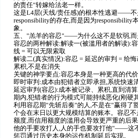
的责任"转嫁给法老一样。
这是L4层(天线/责任感)的根本性逃避——
responsibility的存在,而是因为responsib
象。
五、"羔羊的容忍"——为什么这不是软弱,
容忍的两种解读:解读一(被滥用者的解读):容忍
线 = 可以无限索取
解读二(真实情况):容忍 = 延迟的审判 = 给
累积,不是在消失
关键的神学要点:容忍本身是一种更高的代价
即时审判:成本由犯错者立即承担,系统快速
延迟审判(容忍):成本被记录、累积,直到清
期内,犯错者的行为模式可能持续恶化(刚硬其
利用容忍期"先斩后奏"的人,不是在"赢得了
个会在末日以更大规模结算的账本。容忍不
额度,而信用额度的滥用会导致更严重的后果
他的手要攻打人,人的手也要攻打他"——这
惩罚通过历史本身的运作机制延后实现。