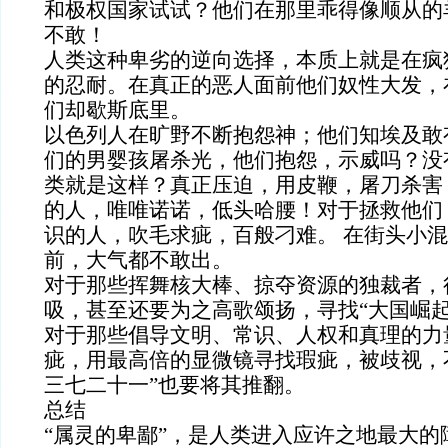
和极权国家试试？他们在那里乖得像顺从的
不敢！
人类这种卑劣的逆向选择，本质上就是在疯
的忍耐。在真正的恶人面前他们奴性大发，
们却歇斯底里。
以色列人在旷野不断抱怨神；他们知埃及敢
们的男婴孩屠杀光，他们抱怨，示威吗？没
类就是这样？真正压迫，用皮鞭，屠刀杀害
的人，唯唯诺诺，低头哈腰！对于拯救他们
识的人，吹毛求疵，百般刁难。 在街头小
前，大气都不敢出。
对于那些挥舞核大棒、掠夺资源的独裁者，
吸，甚至还要为之高歌颂扬，寻找“大国崛起
对于那些倡导文明、常识、人权和真理的力
疵，用最高倍的显微镜寻找瑕疵，被歧视，
三七二十一”也要将其推翻。
总结
“属灵的卑鄙”，是人类进入应许之地最大的