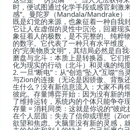
时，便试图通过化学手段或感官刺激来
感”。曼陀罗（Mandala/Mandrak
既是幻觉的来源，也象征着一种自我
它让人在虚假的灵性中沉沦，回避现实的
象征着人的极数，是不完整的、纯粹
的数字。它代表了一种只有水平维度
的“完美物质文明”，其结局必然是自
磨盘与北斗：本质上是转换器。它们
化为现实的行动（北斗）和灵魂的纯
2. 一旦“断电”：从“创造”坠入“互噬”
与Zion的连接（无论是因骄傲、背叛
生什么？没有新信息流入：大家不再
彼此。存量博弈开始：因为没有新的
了维持运转，系统内的个体只能争夺
存量 = 消耗同类：这就是你说的“彼此
在个人层面：失去了信仰或理想（Zio
欲望和焦虑。大脑里没有新的灵感，