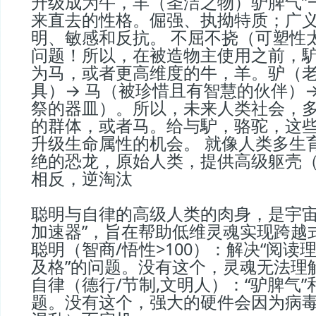
升级成为牛，羊（圣洁之物）驴脾气”
来直去的性格。倔强、执拗特质；广
明、敏感和反抗。 不屈不挠（可塑性
问题！所以，在被造物主使用之前，
为马，或者更高维度的牛，羊。驴（
具）→ 马（被珍惜且有智慧的伙伴）
祭的器皿）。所以，未来人类社会，
的群体，或者马。给与馿，骆驼，这
升级生命属性的机会。 就像人类多生
绝的恐龙，原始人类，提供高级躯壳
相反，逆淘汰
聪明与自律的高级人类的肉身，是宇宙
加速器”，旨在帮助低维灵魂实现跨越
聪明（智商/悟性>100）：解决“阅读
及格”的问题。没有这个，灵魂无法理
自律（德行/节制,文明人）：“驴脾气”
题。没有这个，强大的硬件会因为病