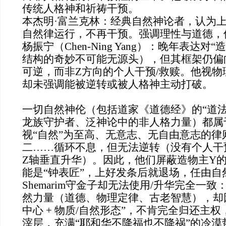
传统人格神和祈祷干预。
本杰明·富兰克林：经典自然神论者，认为
自然律运行，不再干预。强调理性与道德，
杨振宁（Chen-Ning Yang）：晚年表达对
结构的奇妙不可能无源头），但其框架仍偏
可逆，而非Z方向的个人干预/救赎。他视
却未强调能被逆转或被人格神主动打破。
一切自然神伦（包括道家《道德经》的“道法自
龙族守护者、泛神论中的非人格力量）都属
视“自然”为至高、无意志、无自由意志的律
二……循环不息，但无法逆转（没有个人干
Z轴垂直升华）。因此，他们屏蔽造物主Y
能是“钟表匠”，上好发条后就退场，任由自
Shemarim守金子却无法使用/升华完全一
然力量（道德、物理定律、古老智慧），却因
中心 + 物质/自然形态”，不肯完全归还主
滓层，充满“耶和华不降福也不降祸”的冷漠