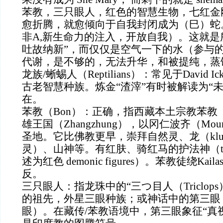
苯教，三只眼人，红色的智慧生物，七红金刚
愈折腾，就愈倾向于自我封闭成为（巳）蛇
非A,新生命力的注入，开放自我）。这就是
吐故纳新”，而仅仅是空气一下的水（参与
代谢，是不够的，无法升华，和被提纯，蒸
龙族/蜥蜴人（Reptilians）：常见于David
古老智慧种族。炼金“渣滓”有时被解读为“未
在。
苯教（Bon）：正确，指西藏本土宗教苯教（
雄王国（Zhangzhung），以冈仁波齐（Mount 
圣地。它比佛教更早，崇拜自然灵、龙（klu/
灵）、山神等。有红肤、骑红马的护法神（tsen 
述为红色 demonic figures）。苯教徒绕Ka
反。
三只眼人：指龙珠中的“三つ目人（Triclops）”——
的祖先，外星三眼种族；或神话中的第三眼（pine
眼）。在藏传/苯教语境中，第三眼象征“真