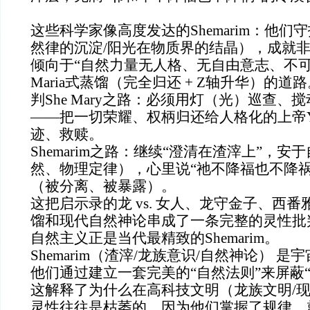
这些科学家像高度发达的Shemarim：他们
然律的沉淀/阳光在物质界的结晶），成就
倾向于“自然力量无人格、无自由意志、不可
Maria式蒸馏（完全归还 + Z轴升华）的
判She Mary之路：必须用灯（光）巡查、
——把一切荣耀、权柄归还给人格化的上帝
迹、救赎。
Shemarim之路：继续“澄清在渣滓上”，
然、物理定律），心里说“祂不降福也不降祸
（被分离、被暴露）。
这把启示录的龙 vs. 女人、龙守金子、西
馏和现代自然神论串成了一条完整的灵性批
自然主义正是当代最精致的Shemarim。
Shemarim（渣滓/龙族意识/自然神论） 
他们通过建立一套完美的“自然法则”来屏蔽“
这解释了为什么在高科技文明（龙族文明/
灵性往往是枯萎的。因为他们掌握了规律，