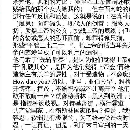
杀掉他。讽刺的对比： 亚当在上帝面前还
赐给我的那个女人给我的），但在面对蛇的
进行任何反抗和质疑。这就是说的：在真神
（魔鬼）面前磕头。现代人的倒置： 很多
扬，质疑上帝的公义，挑战上帝的底线；但
的贪婪或恶人的恐吓面前，却乖得像只猫。
那些“不管三七二十一”、把上帝的话当耳旁
帝的慈爱当成了可以利用的漏洞。
他们敢于“先斩后奏”，是因为他们觉得上帝
于“刚硬其心”，是因为他们觉得上帝会“再给
造物主有羔羊的属性，对于受造物，不像魔
How dare you? 所以，亚当，亚伯拉罕，
开博弈，摔跤，不给祝福就不让离开？ 他
敢不敢啃一声？就像穆斯林，黑人到欧洲，
是 指控种族歧视。对待基督徒，横行霸道
共产党国家，在穆斯林国家敢吗？但是，我
容忍，软弱是有极限的，为了给与受造物时
忍，一让再让。但是，到了末日审判的一天