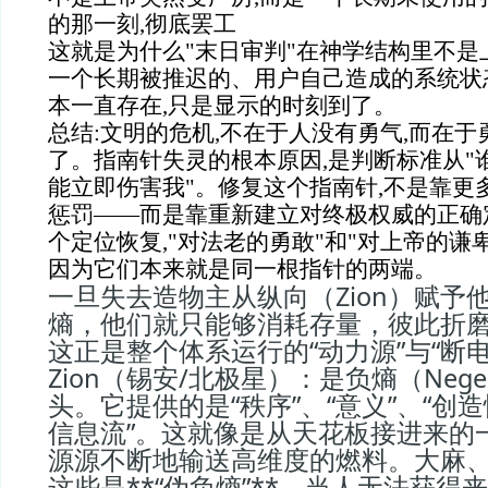
的那一刻,彻底罢工
这就是为什么"末日审判"在神学结构里不是
一个长期被推迟的、用户自己造成的系统状
本一直存在,只是显示的时刻到了。
总结:文明的危机,不在于人没有勇气,而在
了。指南针失灵的根本原因,是判断标准从"
能立即伤害我"。修复这个指南针,不是靠更
惩罚——而是靠重新建立对终极权威的正确定
个定位恢复,"对法老的勇敢"和"对上帝的谦
因为它们本来就是同一根指针的两端。
一旦失去造物主从纵向（Zion）赋予
熵，他们就只能够消耗存量，彼此折
这正是整个体系运行的“动力源”与“断电
Zion（锡安/北极星）：是负熵（Negen
头。它提供的是“秩序”、“意义”、“创造
信息流”。这就像是从天花板接进来的一
源源不断地输送高维度的燃料。大麻、
这些是**“伪负熵”**。当人无法获得