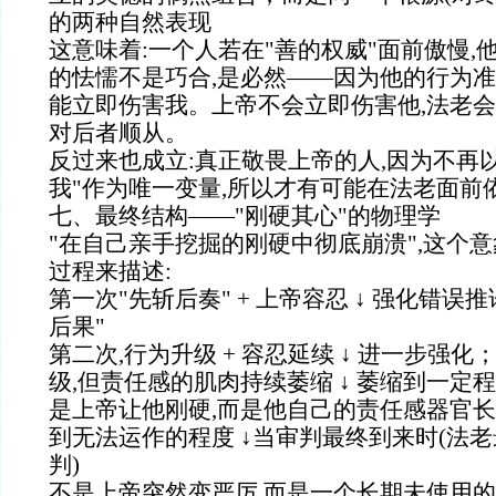
的两种自然表现
这意味着:一个人若在"善的权威"面前傲慢,
的怯懦不是巧合,是必然——因为他的行为准
能立即伤害我。上帝不会立即伤害他,法老会
对后者顺从。
反过来也成立:真正敬畏上帝的人,因为不再
我"作为唯一变量,所以才有可能在法老面前
七、最终结构——"刚硬其心"的物理学
"在自己亲手挖掘的刚硬中彻底崩溃",这个
过程来描述:
第一次"先斩后奏" + 上帝容忍 ↓ 强化错误推
后果"
第二次,行为升级 + 容忍延续 ↓ 进一步强化
级,但责任感的肌肉持续萎缩 ↓ 萎缩到一定
是上帝让他刚硬,而是他自己的责任感器官长
到无法运作的程度 ↓当审判最终到来时(法老
判)
不是上帝突然变严厉,而是一个长期未使用的