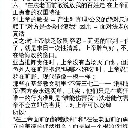
六、"在法老面前敢说放我的百姓走,在上帝
正勇者的双重特征
对上帝的敬畏 → 产生对真理/公义的绝对忠诚
赖于"对方是否会报复我" 因此 → 面对法老(
真话
反之:对上帝缺乏敬畏 容忍 = 延迟的审判 
了，就是末日一次性清算。上帝脾气好，不
在给悔改的窗口。
亚当推卸责任时，上帝没有当场灭了他，但
色列人在旷野抱怨“吗哪不好吃”时，上帝忍
毙在旷野。现代镜像一模一样：
那些在基督教文明里“不管三七二十一”消耗
帝/西方会永远买单。其实，他们只是在疯狂
唯一的行为准则是"谁能伤害我"↓法老能伤害
帝不会立即伤害我 → 对上帝可以放肆
所以:
"在上帝面前的颤兢跪拜"和"在法老面前的
立的美德的偶然组合；而是同一个根源(对终