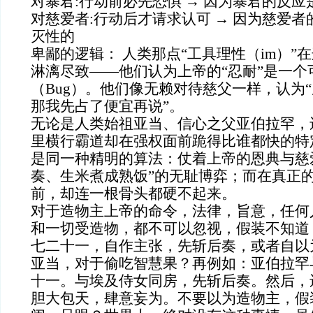
对暴君:行动前必先恐惧 → 因为暴君的反
对慈爱者:行动后才请求认可 → 因为慈爱
灭性的
卑鄙的逻辑： 人类那点“工具理性（im）”
淋漓尽致——他们认为上帝的“忍耐”是一个
（Bug）。他们像无赖对待慈父一样，认为
那我先占了便宜再说”。
无论是人类始祖亚当、信心之父亚伯拉罕，
里横行霸道却在强权面前跪得比谁都快的特
是同一种精明的算法：仗着上帝的恩典与慈
奏、生米煮成熟饭”的无耻博弈；而在真正
前，却连一根骨头都硬不起来。
对于造物主上帝的命令，法律，旨意，任何
和一切受造物，都不可以忽视，假装不知道
七二十一，自作主张，先斩后奏，或者自以
亚当，对于偷吃智慧果？再例如：亚伯拉罕
十一。与埃及侍女同房，先斩后奏。然后，
胆大包天，肆意妄为。不要以为造物主，假