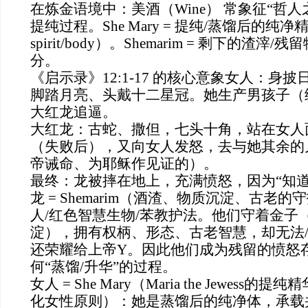
在炼金语境中：美酒（Wine） 常象征“哲
提纯过程。She Mary = 提纯/蒸馏后的纯净精华（d
spirit/body）。Shemarim = 剩下的渣
分。
《启示录》12:1-17 的核心意象女人：身
脚踏月亮、头戴十二星冠。她生产男孩子（
大红龙追逼。
大红龙：古蛇、撒但，七头十角，站在女人
（失败后），又向女人发怒，去与她其余的
帝诫命、为耶稣作见证的）。
最终：龙被摔在地上，充满愤怒，因为“知道
龙 = Shemarim（酒渣、物质沉淀、古老
人/红色智慧生物/苯教护法。他们守着金子
淀），拥有权柄、形态、古老智慧，却无法
还荣耀给上帝Y。因此他们成为残留的愤怒
何“蒸馏/升华”的过程。
女人 = She Mary（Maria the Jewess的提纯
化女性原则）：她是蒸馏后的纯净体，承载