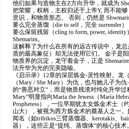
他们如果与造物主在Z方向升华，就成为 She M
把荣耀，权柄，主权归还于上帝Y, 而不能够 
意识，和物质形态。 否则，仍然是 Shwmari
要么完全蒸馏（die to self，完全 surren
要么保留残留（cling to form, power, ide
Shemarim。
这解释了为什么在所有的远古传说中，龙总
质的最高象征）却无法使用它们。 金子是
物质界的沉淀，龙守着金子，正是 Shemari
法升华为光的完美隐喻。
《启示录》12章的深层炼金-灵性映射。龙（Sh
（Mary / She Mary）为仇，也与她儿子
的“善恶对立”，而是物质残渣对纯化升华过程的
Mary”明显指向Maria the Jewess（Maria Hebraea
Prophetess），一位早期犹太女炼金术士（
山大），被视为西方炼金术的奠基人之一。
闻名（如tribikos三臂蒸馏器、kerotakis、ba
器），这些正是“提纯、蒸馏体”的核心技术