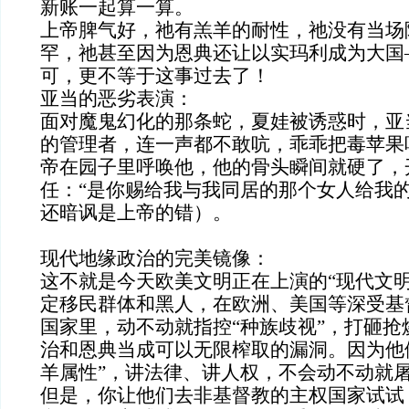
新账一起算一算。
上帝脾气好，祂有羔羊的耐性，祂没有当场
罕，祂甚至因为恩典还让以实玛利成为大国
可，更不等于这事过去了！
亚当的恶劣表演：
面对魔鬼幻化的那条蛇，夏娃被诱惑时，亚
的管理者，连一声都不敢吭，乖乖把毒苹果
帝在园子里呼唤他，他的骨头瞬间就硬了，
任：“是你赐给我与我同居的那个女人给我的
还暗讽是上帝的错）。
现代地缘政治的完美镜像：
这不就是今天欧美文明正在上演的“现代文明
定移民群体和黑人，在欧洲、美国等深受基
国家里，动不动就指控“种族歧视”，打砸抢
治和恩典当成可以无限榨取的漏洞。因为他
羊属性”，讲法律、讲人权，不会动不动就
但是，你让他们去非基督教的主权国家试试