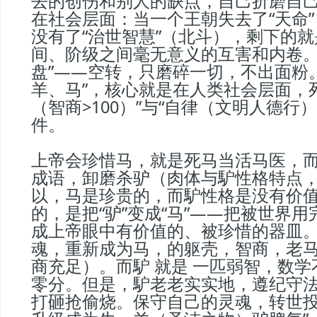
去的创伤和别人的缺点，自己折磨自
在社会层面：当一个王朝失去了“天命
没有了“治世智慧”（北斗），剩下的
间、阶级之间毫无意义的互害和内卷。
盘”——空转，只磨碎一切，不出面粉
羊、马”，核心就是在人类社会层面，
（智商>100）”与“自律（文明人德行
件。
上帝会珍惜马，就是死马当活马医，而
成语，卸磨杀驴（肉体与馿性格特点
以，马是珍贵的，而馿性格是没有价
的，是把“驴”变成“马”——把被世界
成上帝眼中有价值的、被珍惜的器皿。
魂，重新成为马，的躯壳，智商，老
商充足）。而馿 就是 一匹弱智，数
零分。但是，馿老老实实地，遵纪守
打砸抢偷烧。保守自己的灵魂，转世