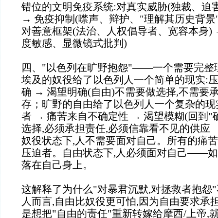
错位的文明免疫系统:对真实威胁(独裁、迫害
→ 免疫抑制(噤声、辩护、"理解其历史背景"
对善意框架(法治、人权倡导者、宽容本身) 
度敏感、显微镜式批判)
四、"以色列在旷野抱怨"——一个需要完整
埃及的奴役给了以色列人一个简单的现实:压
确 → 渴望明确(自由)不需要做选择,不需要
存；旷野的自由给了以色列人一个复杂的现
者 → 痛苦来自不确定性 → 渴望模糊(回到"
选择,必须承担责任,必须信靠看不见的供应
奴役状态下,人不需要面对自己。所有的痛
压迫者。自由状态下,人必须面对自己——如
落在自己身上。
这解释了为什么"对暴君沉默,对拯救者抱怨
人而言,自由比奴役更可怕,因为自由要求承
是想把"自由的责任"重新转嫁给摩西/上帝,