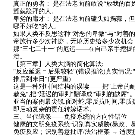
真正的勇者： 是在法老面前敢说“放我的百
颤兢跪拜的人。
卑劣的庸才： 是在法老面前磕头如捣蒜，但
哪不好吃”的人。
如果人类不反思这种“对恶的卑微”与“对善的
帝施行多少次神迹，无论历史给多少次机会
那“三七二十一”的厄运——在自己亲手挖掘
溃。
【第三章】人类大脑的简化算法:
"反应延迟 = 后果较轻"(错误推论)真实情况:
推后到末日"(更严重)
这是一种对时间结构的误读——把"上帝的耐
赦免",把"延迟的审判"翻译成"审判的缺席"
亚当的案例最尖锐:面对蛇,零反抗时间,零质
即启动复杂的责任转嫁话术。
三、当代镜像——免疫系统的方向性错位
健康的文明免疫系统:识别真实威胁(暴政、暴
免疫反应；识别善意批评/法治框架 → 适度