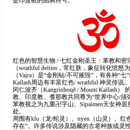
是印度教的图腾符号。
红色的智慧生物 / 七红金刚圣王：苯教和
（wrathful deities，常红肤，象征转化
（Vajra）是“金刚钻/不可摧毁”，有各种“
Kailash周边有丰富红色/ wrathful 神灵传说。
冈仁波齐（Kangrinboqê / Mount Kaila
教、印度教、耆那教共同尊为“世界中心/须
苯教视之为九重卍字山、Sipaimen天女神居
处。
周围有klu（龙/蛇灵）、nyen（山灵）、
存在”。许多传说涉及隐藏的古老种族或灵