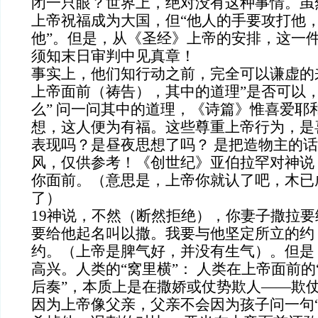
闭一只眼？世界上，绝对没有这种事情。虽
上帝祝福成为大国，但“他人的手要攻打他
他”。但是，从《圣经》上帝的安排，这一
须知末日审判中见真章！
事实上，他们知行动之前，完全可以谦虚的
上帝面前（祷告），其中的道理”是否可以，
么” 问一问其中的道理，《诗篇》惟喜爱耶
想，这人便为有福。这些尊重上帝行为，是
表现吗？是昼夜思想了吗？ 是把造物主的
风，仅供参考！《创世纪》亚伯拉罕对神说
你面前。（意思是，上帝你就认了吧，木已
了）
19神说，不然（断然拒绝），你妻子撒拉
要给他起名叫以撒。我要与他坚定所立的约
约。（上帝是脾气好，并没有生气）。但是
高兴。人类的“窝里横”： 人类在上帝面前的
后奏”，本质上是在撒娇或仗势欺人——欺
因为上帝像父亲，父亲不会因为孩子问一句“