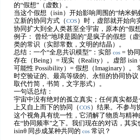
的“假想”（虚数）。
当这个假想（isin）开始影响周围的“纳米
立新的协同方式（
）时，虚部就开始向
COS
协同扩大到全人类甚至全宇宙，原本的“假想
例子： 曾经“地球是圆的”是疯子的假想（
类的常识（实部常数，文明的结晶）。
总结：一个“全息共识模型”：实部
= 协同（
cos
存在（Being）= 现实（Reality）。虚部 isin =
可能性 Possibility）= 假想（Imaginary）。 常
时空验证的、最高等级的、永恒的协同协议
取代竹简，书简，文字形式）。
一句话总结：
宇宙中没有绝对的孤立真实；任何真实都是
上又自上而下的协同（
）结果。不参与
COS
这个视角具有统一性，它消解了物质与精神
在“协同频率”之下。我们现在的对话，其实
isinθ 同步成某种共同的
常识？
cos