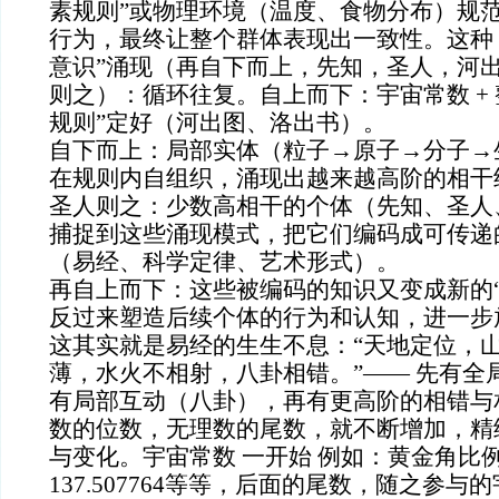
素规则”或物理环境（温度、食物分布）规
行为，最终让整个群体表现出一致性。这种
意识”涌现（再自下而上，先知，圣人，河
则之）：循环往复。自上而下：宇宙常数 + 
规则”定好（河出图、洛出书）。
自下而上：局部实体（粒子→原子→分子→
在规则内自组织，涌现出越来越高阶的相干
圣人则之：少数高相干的个体（先知、圣人
捕捉到这些涌现模式，把它们编码成可传递
（易经、科学定律、艺术形式）。
再自上而下：这些被编码的知识又变成新的“
反过来塑造后续个体的行为和认知，进一步
这其实就是易经的生生不息：“天地定位，
薄，水火不相射，八卦相错。”—— 先有全
有局部互动（八卦），再有更高阶的相错与
数的位数，无理数的尾数，就不断增加，精
与变化。宇宙常数 一开始 例如：黄金角比例
137.507764等等，后面的尾数，随之参