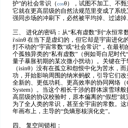
护”的社会常识（
θ），试图不加工、不
cos
它就在更高层级的自然法规范里变成了系统
强同步场的冲刷下，必然被平均掉、过滤掉
三、 进化的密码：从“私有虚数”到“永恒常
i\sinθ 在当下是虚幻的，但它却是宇宙进
打不动的“宇宙常数”或“社会常识”，在最
个孤独异类的“私有虚数”（例如哥白尼时代
量子暴胀初期的某次微小扰动）。关键在于
（isinθ）没有在孤立和怨恨中化为苦水，
功，开始影响周围的纳米蚂蚁，引导它们改
全新的、更低功耗、更高效率的协同网络（Coope
System）。当这个相长干涉的群体滚雪球
高层级的协议校验时，原本偏离的“假想”就
为了全人类的常识，甚至全宇宙的常数。这
年画布上，主导的“负熵形核演化史”。
四、 复空间锁相：