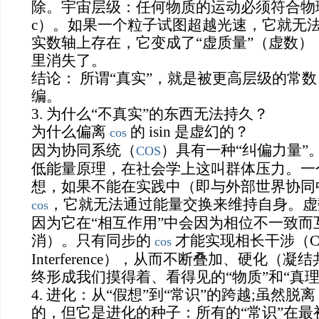
除。宇宙层级：任何物质的运动必须符合物
c）。如果一个粒子试图超越光速，它就无
实数轴上存在，它变成了“虚质量”（虚数）
里消失了。
结论： 所谓“真实”，就是被更高层级的常数（C
编。
3. 为什么“不真实”的东西无法持久？
为什么偏离
的 isin 是虚幻的？
cos
因为协同系统（
）具有一种“纠偏力量”
COS
低能量原理，在社会学上这叫群体压力。一个
想，如果不能在实践中（即与外部世界协同
，它就无法通过能量交换来维持自身。虚
cos
因为它在“相互作用”中会因为相位不一致而
消）。只有同步的
才能实现相长干涉（Const
cos
Interference），从而不断叠加、硬化（
终形成我们摸得着、看得见的“物质”和“真理
4. 进化：从“假想”到“常识”的跨越;虽然脱离 cos
的，但它是进化的种子：所有的“常识”在最