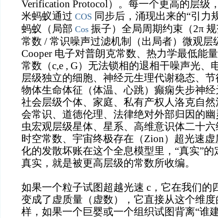
Verification Protocol）。每一个更高
米蚂蚁通过
同步后，涌现出来的“引力
COS
蚂蚁（局部
振子）全局周期约束（2π 
Cos
常数 / 常识噪声过滤机制（出局者）微观
Cooper 电子对普朗克常数、热力学最低
常数（c,e , G）无法锁相的退相干噪声光
层级独立的细胞、神经元生理代谢稳态、节律（
物体生命体征（体温、心跳）癫痫失步神经
社会层级个体、家庭、私有产权人洛克自然
会常识、道德伦理、法律绝对外部归因的幽
虫宏观层级星体、星系、高维意识体二十六
时空常数、宇宙终极存在（Zion）超光速
化的发散坏账在这个全息模型里，“真实”的
真实，就是被更高层级的常数所收编。
如果一个粒子试图超越光速 c，它在我们的
变成了虚质量（虚数），它直接从这个维度
样，如果一个巨婴或一个组织试图背离“谁