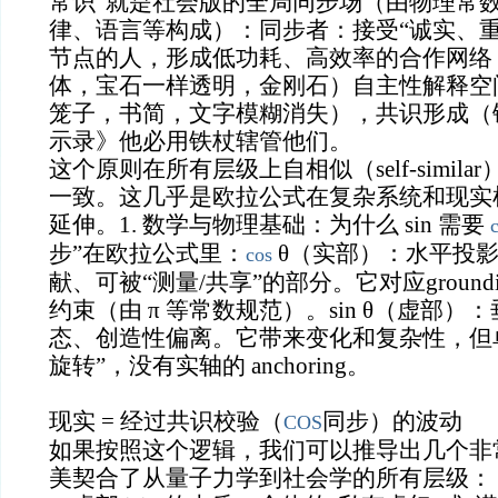
常识”就是社会版的全局同步场（由物理常
律、语言等构成）：同步者：接受“诚实、重力
节点的人，形成低功耗、高效率的合作网络
体，宝石一样透明，金刚石）自主性解释空
笼子，书简，文字模糊消失），共识形成（
示录》他必用铁杖辖管他们。
这个原则在所有层级上自相似（self-simil
一致。这几乎是欧拉公式在复杂系统和现实
延伸。1. 数学与物理基础：为什么 sin 需要
步”在欧拉公式里：
θ（实部）：水平投
cos
献、可被“测量/共享”的部分。它对应groun
约束（由 π 等常数规范）。sin θ（虚部
态、创造性偏离。它带来变化和复杂性，但
旋转”，没有实轴的 anchoring。
现实 = 经过共识校验（
同步）的波动
COS
如果按照这个逻辑，我们可以推导出几个非
美契合了从量子力学到社会学的所有层级：