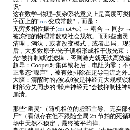
识"
这在数学–物理–复杂系统意义上是高度可
字面上的"
变成常数"，而是：
cos
无穷多相位振子(
ωt+φᵢ) → 耦合 → 同
cos
被冻结的物理常数或社会规范。而那些幽灵
清理，淘汰，或者改变模式，或者出局。现
后，大多数原子/光子锁相形成相干激光束；
光”被抑制或过滤掉，否则激光就无法高效
超导：Cooper对集体锁相后，电阻为零；
正常态“噪声”，被有效排除在超导电流之外
大脑：清醒时的γ波或θ波是神经元大规模
时部分失同步的“噪声神经元”会被抑制性神
崩溃。
那些“幽灵”（随机相位的虚部主导、无实部
尸”（看似存在但不跟随全局 2π 节拍的死
场中天然不稳定，最终被平均掉。