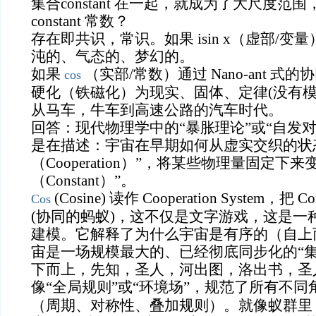
集合constant 在一起，就成为了大尺度范
constant 常数？
存在即共识，常识。如果 isin x（虚部/
沌的、气态的、梦幻的。
如果
（实部/常数）通过 Nano-ant 式
cos
硬化（铁磁化）为现实、固体、定律(没有模
从马车，牛车到高速公路的汽车时代。
回答：现代物理学中的“暴胀理论”或“自发
是在描述：宇宙在早期如何从虚实交织的状
（Cooperation）”，将某些物理量固定下
（Constant）”。
(Cosine) 读作 Cooperation System，把 C
Cos
(协同的蚂蚁)，这不仅是文字游戏，这是一
建模。它解释了为什么宇宙是有序的（自上
宙是一场规模最大的、已经彻底同步化的“集
下而上，先知，圣人，河出图，洛出书，圣
像“全局规则”或“环境场”，规范了所有不同
（周期、对称性、叠加规则）。就像蚁群里