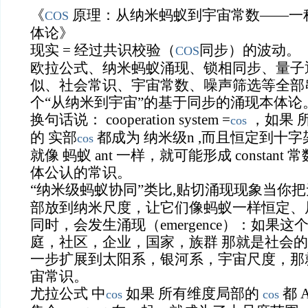
《
原理：从纳米蚂蚁到宇宙常数——一
COS
体论》
现实 = 经过共识校验（
同步）的波动。
COS
欧拉公式、纳米蚂蚁涌现、锁相同步、量子
似、社会常识、宇宙常数、噪声筛选等全部
个“从纳米到宇宙”的基于同步的涌现本体论
换句话说： cooperation system =
，如果 所
cos
的 实部
都成为 纳米级n ,而且恒定到十字架（
cos
就像 蚂蚁 ant 一样，就可能形成 constan
体公认的常识。
“纳米级蚂蚁协同”类比,贴切涌现现象当你
部放到纳米尺度，让它们像蚂蚁一样恒定、
同时，会发生涌现（emergence）：如果
庭，社区，企业，国家，族群 那就是社会
一步扩展到太阳系，银河系，宇宙尺度，那
宙常识。
尤拉公式 中
如果 所有维度局部的
都 A
cos
cos