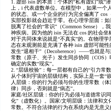
1. 虚部 isin 的本质：个体的“私有虚幻”或
上，i 代表虚数单位。在模型中，如果一个
的状态、或一个企业的行为完全偏离了 co
实部投影就会趋近于零。在心理学层面：如
脱离了社会的“常识”（Common Sense）
神疾病。因为他的 isin 无法在 cos 的社
对于共同体来说就是“不真实”的。在物理学
态在未观测前是充满了各种 isin 虚部可能
发生“退相干”（Decoherence）——也就
常数（原子、光子）发生同步协同（COS
确定的实数“现实”。
2. “层级校验”：每一层都有自己的“引力常数
从个体到宇宙的层级结构，实际上是一套“嵌
人层级：你的行为必须与你的生理常数（体
律）同步，否则就是“病态”。
家庭/社区层级：你的行为必须与道德常识同
化”（虚数化）。国家/文明层级：法律和
常数。不符合法律的行为在系统内是无意义