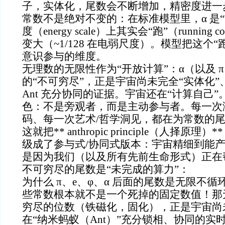
子，实体化，尾数会不断增加，精密度进一
常数不是绝对不变的：在标准模型里，α 是
度（energy scale）上其实会“跑”（running 
变大（~1/128 在电弱尺度）。模型把这个
意识参与的维度。
无理数的无限性作为“开放计算”：α（以及 π
的“不可穷尽”，正是宇宙尚未完全“实体化
Ant 充分协同的证据。宇宙还在“计算自己
色：不是旁观者，而是主动参与者。每一次
码、每一次艺术/哲学洞见，都在为常数的尾
这就把** anthropic principle（人择原理
级成了参与式/协同式版本：宇宙精细到能
是因为我们（以及所有先前生命形式）正在
不可穷尽的尾数是“未完成的算力”：
为什么 π、e、φ、α 后面的尾数是无限不
些常数根本就不是一个死掉的固定数值！那
穷尽的位数（铁磁化，固化），正是宇宙尚
在“纳米蚂蚁（Ant）”充分锁相、协同的实