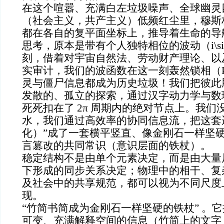
在这个喧嚣、充满白左垃圾噪声、全球幽灵
（社会主义，共产主义）低频红尘里，穆斯
都在各自的复平面坐标上，推导着生命的导
思考，原本是带有个人独特相位的波动（i\s
刻，借着对宇宙自然法、劳动财产理论、以
实审计，我们的波函数在这一刻轰然锁相（Phas
灵与僵尸信息都成为历史垃圾！我们把彼此
发散的、孤立的探索，通过汉字动力学与数
死死扣在了 2π 周期内的绝对节点上。我
水，我们通过高效率的协同信息流，把这套
化）”成了一套横平竖直、像金刚石一样坚
言篡改的共同常识（意识层面的铁杖）。
稳定结构不是由单个元素决定，而是由大量
下形成的同步关系决定；物理中的相干、复
及社会中的共享规范，都可以视为不同尺度
现。
“竹简书简成为金刚石一样坚硬的铁杖” 。
可变、充满解释空间的信息（竹简上的文字