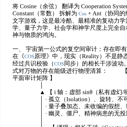
将 Cosine（余弦） 翻译为 Cooperation 
Constant（常数） 拆解为
+ Ant（协
Cos
文字游戏，这是最冷酷、最精准的复动力学
学、量子力学、社会学和神学尺度上完全自
神与物质的鸿沟。
一、 宇宙第一公式的复空间审计：存在即
在《
原理》中，现实（Reality）不是
COS
经过共识校验（
同步）的相长干涉波动
COS
式对万物的存在能级进行物理清算： 【
平面审计矩阵 】
│
▲ 【 i 轴：虚部 sinθ（私有虚幻/
│ · 孤立（Isolation）、旋转、不
│ · 量子叠加态、未收编的假想、
│ · 幽灵、僵尸、精神病患的无投
│