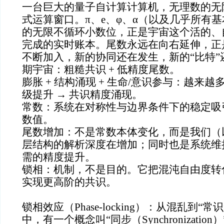
一台巨大的量子自计算计算机，无理数的无
式运算窗口。π、e、φ、α（以及几乎所有基
的无限不循环小数位，正是宇宙这个活的、
完成的实时账本。尾数永远在向右延伸，正
不断加入，新的协同还在发生，新的“比特”
期宇宙：粗糙共识 + 低精度尾数。
膨胀 + 结构涌现 + 生命/意识参与：越来越
级提升 → 共识精度涌现。
常数：系统在对称性与边界条件下的稳定吸引
数值。
尾数增加：不是常数本体变化，而是我们（
层结构的解析深度在增加；同时也是系统维
需的精度提升。
锁相：机制，不是目的。它把混沌自由度转
实现更高阶的共识。
锁相效应（Phase-locking）：从混乱到“
中，有一个概念叫“同步（Synchronizatio