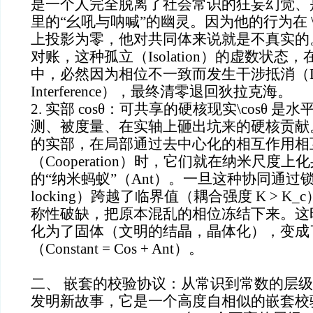
是一个人完全脱离了社会常识的狂妄幻觉、
里的“幺吼与呐喊”的幽灵。因为他的行为在 \
上投影为零，他对共同体来说就是不真实的
对账，这种孤立（Isolation）的虚数状态
中，必然因为相位不一致而发生干涉抵消（Destr
Interference），最终清零退回狄拉克海。
2. 实部 cosθ：可共享的硬核现实\cosθ 
测、被度量、在实轴上砸出坑来的硬核贡献
的实部，在局部通过去中心化的相互作用相
（Cooperation）时，它们就在纳米尺度
的“纳米蚂蚁”（Ant）。一旦这种协同通过锁相
locking）跨越了临界值（耦合强度 K > 
称性破缺，把原本混乱的相位冻结下来。这
化为了固体（文明的结晶，晶体化），变成
（Constant = Cos + Ant）。
二、 嵌套的校验协议：从常识到常数的层
发明新故事，它是一个高度自相似的嵌套校验协