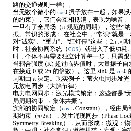
路的交通规则一样）。
当无数个微小的
θ 振子放在一起，如果没
cos
的约束），它们会互相抵消，表现为噪音。
一旦有了全局场（π 规范的周期），这些“
振。常识的形成： 在社会中，“常识”就是
对“诚实”、“重力”、“红灯停”这些 ；2π 
时，社会协同系统（
）就进入了低功耗
COS
时，个体不再需要独立计算每一步，只需跟随
当耦合强度 (K) 超过临界值时，大量振子
在接近 0 或 2π 的倍数）。这里 sinθ⁡ 是
θ
cos
周期由 π 决定。现实例子：萤火虫同步发
元放电同步（大脑节律）
电力电网同步；激光模式锁定；这些都是“
局周期约束 → 集体共振”。
实部的协同锁定（
→Constant），经
cos
期约束（π/2π），发生涌现同步（Phase Locking 
Symmetry Breaking），从而形成：微观：
数；中观：社会常识 / 道德规范；宏观：宇宙