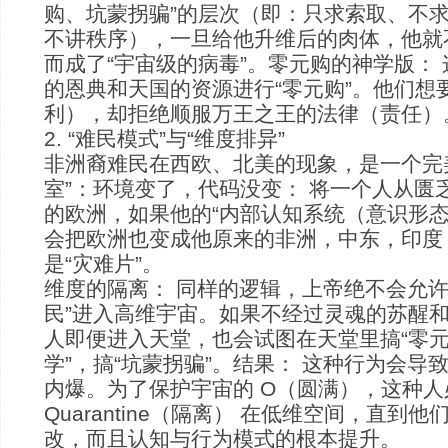
购、坑蒙拐骗”的层次（即：只求索取、不
不讲秩序），一旦给他升维后的肉体，他就
而成了“宇宙级的病毒”。零元购的神学版：
的恩典和天国的资源进行“零元购”。他们想
利），却拒绝顺服万王之王的法律（责任）
2. “难民模式”与“维度排异”
非洲裔难民在西欧、北美的现象，是一个完
室”：环境变了，代码没变： 将一个人从匮
的欧洲，如果他的“内部认知系统（意识形态
会把欧洲也变成他原来的非洲，中东，印度
是“灾难片”。
维度的隔离： 同样的逻辑，上帝绝不会允许
民”进入高维宇宙。如果不经过灵魂的苏醒
人即便进入天堂，也会试图在天堂里搞“零元
学”，搞“坑蒙拐骗”。结果： 这种行为会导
内爆。为了保护宇宙的 O（圆满），这种人
Quarantine（隔离） 在低维空间，直到
改，而且认知与行为模式的根本提升。