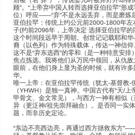
顾”。“上帝弃中国人转而选择亚伯拉罕”形
位）呼应——“弃”不是永远丢弃，而是磨炼
亚伯拉罕：传统上约公元前2000-1800年
子(约前2096年，上帝决定 选择亚伯拉罕的
这个时间段远早于周朝。创世记记载耶和华
裔（以色列）作为特殊载体，传达一神信仰
这不是“弃东选西”的零和（是一种特意安排
焦点拣选。我将他们从万民中领回，从仇敌
眼前，在他们身上显为圣的时候，就有许多
华。
唯一上帝：在亚伯拉罕传统（犹太-基督教-
（YHWH）是独一真神。中国古代有“天/上
甲骨文、金文常见），与西方一神有相似（
异（更泛神/祖先崇拜融合）。是否同一实
题，而非历史定论。
“东边不亮西边亮，再通过西方拯救东方”—