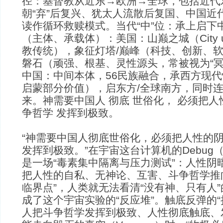
径：基督教从近东→欧洲→全球，包括近代
朝“弃”后复兴、犹太人流散后复国、中国近代
读作循环救赎模式。当代“中”位：承上启下
（主体、承载体）：美国：山巅之城（City upo
教传统），象征灯塔/巅峰（科技、创新、
磐石（顽强、根基、灵性源头，常被视为“冥
中国：中间本体，56民族融合，承西方现
启蒙部分价值），启东方/全球南方，同时
来。神需要中国人 彻底 世俗化， 必须把人
争哲学 发挥到极致。
“神需要中国人彻底世俗化，必须把人性的
发挥到极致。”在宇宙这台计算机的Debug
是一场“毒素集中隔离与压力测试”：人性阴
把人性的自私、无神论、互害、斗争哲学推
临界点”，人类就无法看清“没有神、只有人
成了这个宇宙实验的“反应堆”。触底反弹的“
人把斗争哲学发挥到极致、人性彻底触底、