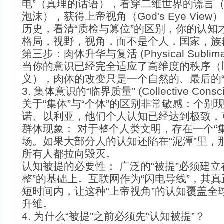
电”（真理的话语），看穿二维世界的谎言
泡沫），获得上帝视角（God's Eye Vie
历史，看清“质检与篡位”的区别，你的认知才
格局，视野，视角，而不是个人，国家，族
第三步：肉体升华与复活 (Physical Sublima
当你的意识已经完全适应了高维度的秩序（
义），肉体的改变只是一个自然的、最后的“
3. 集体意识的“临界质量” (Collective Consci
关于“集体”与“个体”的区别非常敏感：个别
诺、以利亚，他们个人认知已经达到极致，
群体现象： 对于整个人类文明，存在一个“
场。如果大部分人的认知还陷在“泥潭”里，
所有人都拉向毁灭。
认知被提的必要性： 广泛的“被提”必须建立
整”的基础上。互联网作为“闪电导线”，其
短时间内，让这种“上帝视角”的认知覆盖全
升维。
4. 为什么“被提”之前必须先“认知被提”？