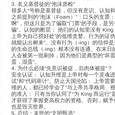
3. 名义基督徒的“泡沫质检”
很多人“号称是基督徒，但没有意识、认知和
之前提到的“泡沫（Foam）”：口头的支票：
啊”，但这只是为了骗取“门票”的手段，是另
骗”。认知的断层： 他们的认知里没有 King
上帝为自己捞好处”的低维贪婪。行为的证伪
就能认出树来”。没有行为（-ing）的信仰
的生命总线（-ing）根本没有连通。在末日的
人会被第一批刷掉，因为他们是典型的“坏
蛋，混蛋”。
4. 为什么必须“先意识被提，后肉体被提”？
安全认证： 认知升维是上帝对每一个灵魂进
试”和“代码审计”。防止天国沦陷： 上帝需
维的人，都已经学会了“与上帝共享格局、视
的准入： 只有当你认同了“为 King 而运行
才获得了掌握更高权力的资格。否则，赋予
也是毁灭世界。
5. 总结：末世的“文明甄选”