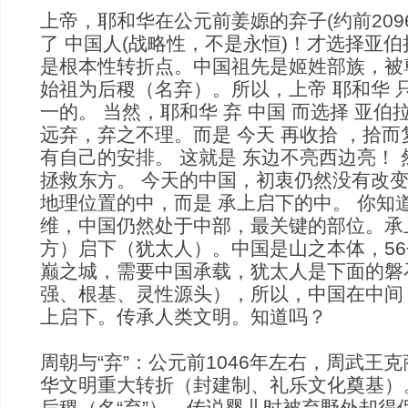
上帝，耶和华在公元前姜嫄的弃子(约前2096
了 中国人(战略性，不是永恒)！才选择亚伯
是根本性转折点。中国祖先是姬姓部族，被
始祖为后稷（名弃）。所以，上帝 耶和华 
一的。 当然，耶和华 弃 中国 而选择 亚伯
远弃，弃之不理。而是 今天 再收拾 ，拾而
有自己的安排。 这就是 东边不亮西边亮！
拯救东方。 今天的中国，初衷仍然没有改
地理位置的中，而是 承上启下的中。 你知
维，中国仍然处于中部，最关键的部位。承上启
方）启下（犹太人）。中国是山之本体，5
巅之城，需要中国承载，犹太人是下面的磐
强、根基、灵性源头），所以，中国在中间
上启下。传承人类文明。知道吗？
周朝与“弃”：公元前1046年左右，周武王
华文明重大转折（封建制、礼乐文化奠基）
后稷（名“弃”），传说婴儿时被弃野外却得