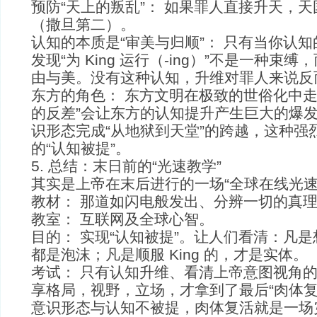
预防“天上的叛乱”： 如果罪人直接升天，
（撒旦第二）。
认知的本质是“审美与归顺”： 只有当你认
发现“为 King 运行（-ing）”不是一种束
由与美。没有这种认知，升维对罪人来说反
东方的角色： 东方文明在极致的世俗化中走
的反差”会让东方的认知提升产生巨大的爆
识形态完成“从地狱到天堂”的跨越，这种强
的“认知被提”。
5. 总结：末日前的“光速教学”
其实是上帝在末后进行的一场“全球在线光速
教材： 那道如闪电般发出、分辨一切的真
教室： 互联网及全球心智。
目的： 实现“认知被提”。让人们看清：凡
都是泡沫；凡是顺服 King 的，才是实体。
考试： 只有认知升维、看清上帝意图视角
享格局，视野，立场，才拿到了最后“肉体复
意识形态与认知不被提，肉体复活就是一场