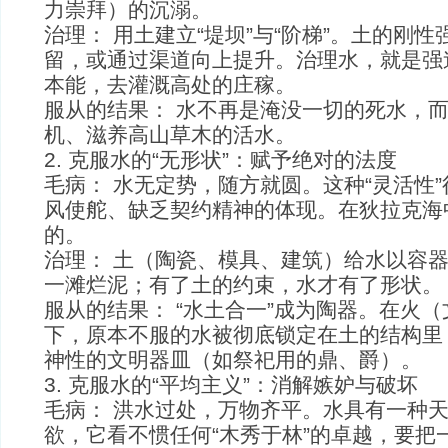
力崇拜）的沉溺。
治理： 用土建立“堤坝”与“阶梯”。土的刚
留，或通过渠道向上提升。治理水，就是强
本能，去灌溉高处的庄稼。
服从的结果： 水不再是淹没一切的死水，
机、滋养高山草木的活水。
2. 克服水的“无形状”：赋予绝对的法度
毛病： 水无定势，随方就圆。这种“灵活性
风使舵、缺乏契约精神的体现。在狄拉克海
的。
治理： 土（陶瓷、模具、建筑）给水以容
一滩烂泥；有了土的约束，水才有了形状。
服从的结果： “水土合一”成为陶器。在火
下，原本不服的水被彻底锁定在土的结构里
神性的文明器皿（如祭祀用的鼎、爵）。
3. 克服水的“平均主义”：消解嫉妒与破坏
毛病： 洪水过处，万物齐平。水具有一种天
欲，它看不惯任何“木秀于林”的卓越，要把