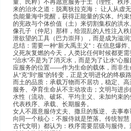
量、民粹）不再愿意服务于土（理性、秩序
来的治水之道：脱离狄拉克海： 让人从虚
负能量海中觉醒，获得正能量的实体。约束
的宪政与个体价值（土）来切割集权的洪水。
像孔子（仲尼）那样，给混乱的人性注入秩
泄欲望的工具（巴力崇拜），而是成为滋润
总结：需要一种“新大禹主义”：在信息爆炸
义死灰复燃的今天，人类比任何时候都更需要
“治水”不是为了消灭水，而是为了让水“心服
应服务的位置——作为生命的载体，而非生
从“克”到“服”的转变，正是文明进化的终极
而土的品质：承载万物而不居功，稳定、高
服务、孕育生命从不主动攻击；文明与进步的
水性（流动、破坏、平均主义、未加约束的
代表秩序、承载、长期服务。
女人不愿意服侍丈夫、撒旦的叛逆、去事奉
向同一个核心：不服侍就是堕落。传统智慧
古代文明）都认为：秩序需要层级与服侍。没