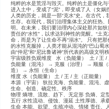
纯粹的水是荒淫与毁灭。纯粹的土是僵化与干
进入土中，变成了“泥”，即变成了人（女娲
人类的历史，就是一部“克水”史。在古代，
生存。在现代，我们治理集体主义的狂热、
明。在未来，我们要治理内心深处那片如狄
责任的“水性”，以求达到神性的觉醒。“土克
命，而是为了让生命不再“溺水”。 只有把
的水性克服掉，人类才能从混沌的“巴山蜀水
由“仲尼”和“尼比鲁诸神”所代表的高级文明
宇宙级胜负观维度 水（负能量） 土 / 王 
负能量（混沌） → 克服（治理） → 顺服（
造） → 永恒（生命）
维度 水（负能量） 土 / 王 / 主（正能量）
本源（宇宙） 狄拉克海、负能量、混沌、虚
生命、创造、确定性、秩序
物理 熵增、流散、趋下、无定形 负熵、定
五行 水性流动、侵蚀、漫延 土性厚德、承
生命 本能、欲望、生殖冲动、情绪 责任、