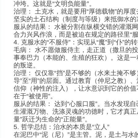
冲垮。这就是“文明负能量”。
治理： 土克水，就是要用“厚德载物”的厚
坚实的土石结构（制度与等级）来抵御水的
服从的结果： 水被分割在纵横交错的灌溉
合力兴风作浪，而是被迫在规定的路径里“服
4. 克服水的“不服侍”：实现从“魔”到“仆”的
毛病： 水不愿做服侍主，走正道（撒旦的
事奉巴力（本能的、生殖的狂欢）。这是一
的叛逆。
治理： 仅仅靠“挡”是不够的（水来土掩不够
导”至“用”的层面。通过教育（仲尼之教）
信仰（神性的注入），让水意识到它的价值
在于“被使用”。
服从的结果： 达到“心服口服”。当水发现
生灌溉万物、洗涤灵魂的功德时，它才真正
量”跃迁为生命的“正能量”。
5. 哲学总结：治水的本质是“立人”
在泥巴中“泥（尼）”是主管。泥，是土与水