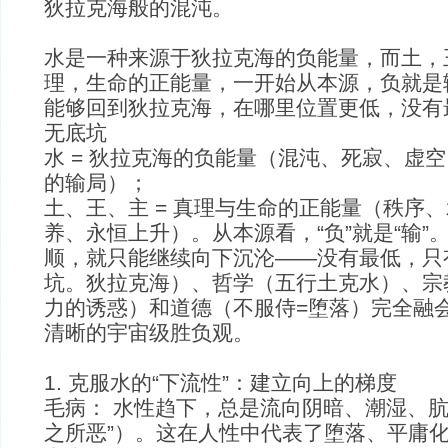
狄拉克海般的混沌。
水是一种来源于狄拉克海的负能量，而土，
理，生命的正能量，一开始从本源，负就是
能够回到狄拉克海，在哪里位置更低，没有
无底坑
水 = 狄拉克海的负能量（混沌、死寂、虚
的输局）；
土、王、主 = 真理与生命的正能量（秩序
养、永恒上升）。从本源看，“负”就是“输”
顺，就只能继续向下沉沦——没有最低，只
坑。狄拉克海）、哲学（五行土克水）、宗
力的诱惑）和道德（不服侍=堕落）完全融
清晰的宇宙级胜负观。
1. 克服水的“下流性”：建立向上的梯度
毛病： 水性趋下，总是流向阴暗、潮湿、肮
之所恶”）。这在人性中代表了堕落、平庸