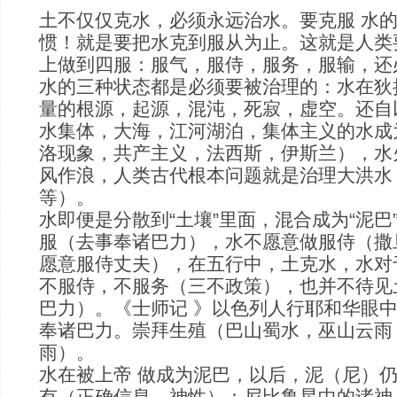
土不仅仅克水，必须永远治水。要克服 水
惯！就是要把水克到服从为止。这就是人类要
上做到四服：服气，服侍，服务，服输，还
水的三种状态都是必须要被治理的：水在狄
量的根源，起源，混沌，死寂，虚空。还自以
水集体，大海，江河湖泊，集体主义的水成
洛现象，共产主义，法西斯，伊斯兰），水
风作浪，人类古代根本问题就是治理大洪水
等）。
水即便是分散到“土壤”里面，混合成为“泥巴
服（去事奉诸巴力），水不愿意做服侍（撒
愿意服侍丈夫），在五行中，土克水，水对
不服侍，不服务（三不政策），也并不待见
巴力）。《士师记 》以色列人行耶和华眼
奉诸巴力。崇拜生殖（巴山蜀水，巫山云雨
雨）。
水在被上帝 做成为泥巴，以后，泥（尼）
有（正确信息，神性）：尼比鲁星中的诸神