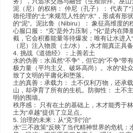
务），只追求交感与融合（生殖崇拜、巫山
泥（尼）的权柄： 仲尼（孔子）： 代表了“
德伦理的“土”来规范人性的“水”，形成有形
的“泥”。泥比鲁（Nibiru）： 象征高维度的
心服口服： “克”是外力压制，“化”是内在
截，它会积蓄能量等待爆发；唯有让水进入“
（尼）注入物质（土/水），水才能真正具
4. 挑战《道德经》：上善若土
水的伪善：水虽然“不争”，但它的“不争”带
极力量（平均主义、破坏高尚）。水的“处众
致了文明的平庸化和堕落。
土的真善：承载力： 土不仅利万物，还承
山，却孕育了所有的生机。防御性： 土不
明的围墙。
秩序感： 只有在土的基础上，木才能秀于
土为“卓越”提供了立足点。
5. 治理的未来：从“克”到“治”
水“三不政策”反映了当代精神世界的危机：