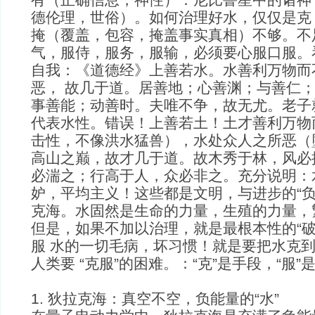
德伦理，世俗）。如何治理好水，仅仅是克
掩（覆盖，包容，掩盖事实真相）不够。不
气，服侍，服务，服输，必须要心服口服。
自我：《道德经》上善若水。水善利万物而
恶， 故几于道。居善地；心善渊；与善仁
事善能；动善时。夫唯不争，故无尤。老子
代表水性。错误！上善若土！土才善利万物
击性，不像洪水猛兽），水处众人之所恶（
高山之巅，故才几于道。故木秀于林，风必
必湍之；行高于人，众必非之。充分说明：
妒，平均主义！这些都是文明，与进步的“负
克海。水固然是生命的力量，生殖的力量，
但是，如果不加以治理，就是最根本性的“破
服 水的一切毛病，坏习惯！就是要把水克
人类要 “克服”的困难。：“克”是手段，“服”
1. 狄拉克海：真空不空，负能量的“水”