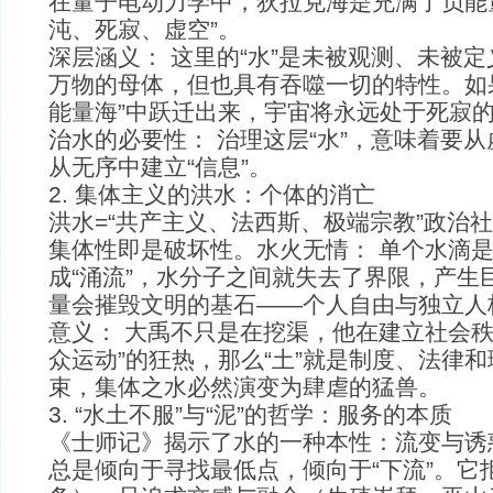
在量子电动力学中，狄拉克海是充满了负能
沌、死寂、虚空”。
深层涵义： 这里的“水”是未被观测、未被
万物的母体，但也具有吞噬一切的特性。如
能量海”中跃迁出来，宇宙将永远处于死寂
治水的必要性： 治理这层“水”，意味着要从
从无序中建立“信息”。
2. 集体主义的洪水：个体的消亡
洪水=“共产主义、法西斯、极端宗教”政治
集体性即是破坏性。水火无情： 单个水滴
成“涌流”，水分子之间就失去了界限，产生
量会摧毁文明的基石——个人自由与独立人
意义： 大禹不只是在挖渠，他在建立社会秩
众运动”的狂热，那么“土”就是制度、法律和
束，集体之水必然演变为肆虐的猛兽。
3. “水土不服”与“泥”的哲学：服务的本质
《士师记》揭示了水的一种本性：流变与诱惑
总是倾向于寻找最低点，倾向于“下流”。它