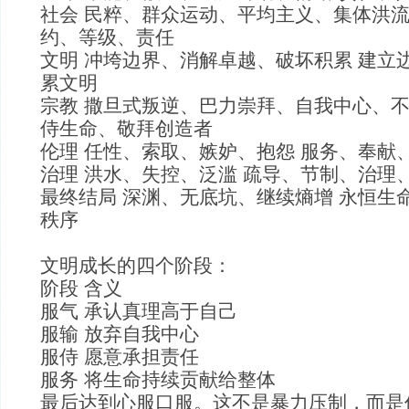
社会 民粹、群众运动、平均主义、集体洪流
约、等级、责任
文明 冲垮边界、消解卓越、破坏积累 建立
累文明
宗教 撒旦式叛逆、巴力崇拜、自我中心、不
侍生命、敬拜创造者
伦理 任性、索取、嫉妒、抱怨 服务、奉献
治理 洪水、失控、泛滥 疏导、节制、治理
最终结局 深渊、无底坑、继续熵增 永恒生
秩序
文明成长的四个阶段：
阶段 含义
服气 承认真理高于自己
服输 放弃自我中心
服侍 愿意承担责任
服务 将生命持续贡献给整体
最后达到心服口服。这不是暴力压制，而是