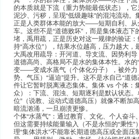
的本质就是下流（重力势能最低状态），它
泥沙、污秽，呈现“低级趣味”的混沌流动。集
正是人类群体本能的放大——短期自利、从
车。这些不是“道德败坏”，而是集体液态下
堵，禹用疏，正是历史对这一规律的验证：
持“高水位”），结果水位越高，压力越大，
大禹改用疏导：开河道、导支流、因势利导
道德高尚、高格局不是水的集体本性。水的“
变——变成水蒸气（个体化分子），被外力
势、气压）“逼迫”提升。这不是水自己“道德
件让它暂时脱离液态集体。集体 vs 个体：
众）：下流、混浊、短期逐利是默认状态。
位”（说教、运动式道德高压）就像不断加
暗流汹涌，一旦崩溃更惨。
个体“水蒸气”：通过教育、文化、个人奋斗、
但这需要持续能量输入（不是永恒的“秉性”
理“集体洪水”不能靠长期道德高压或全面压