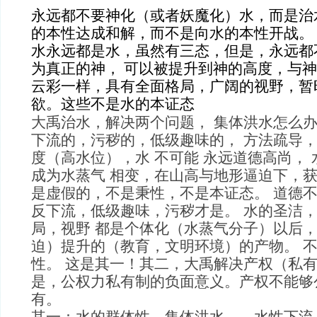
永远都不要神化（或者妖魔化）水，而是治
的本性达成和解，而不是向水的本性开战。
水永远都是水，虽然有三态，但是，永远都
为真正的神， 可以被提升到神的高度，与
云彩一样，具有全面格局，广阔的视野，暂
欲。这些不是水的本证态
大禹治水，解决两个问题， 集体洪水怎么办？
下流的，污秽的，低级趣味的， 方法疏导，
度（高水位），水 不可能 永远道德高尚， 
成为水蒸气 相变，在山高与地形逼迫下，获
是虚假的，不是秉性，不是本证态。 道德不
反下流，低级趣味，污秽才是。 水的圣洁
局，视野 都是个体化（水蒸气分子）以后
迫）提升的（教育，文明环境）的产物。 
性。 这是其一！其二，大禹解决产权（私
是，公权力私有制的负面意义。产权不能够
有。
其一：水的群体性，集体洪水——水性下流