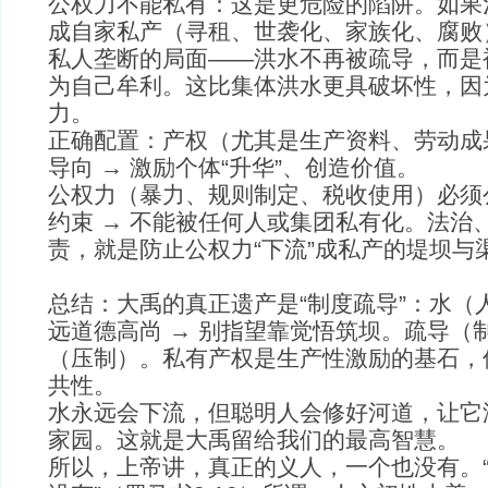
公权力不能私有：这是更危险的陷阱。如果
成自家私产（寻租、世袭化、家族化、腐败）
私人垄断的局面——洪水不再被疏导，而是
为自己牟利。这比集体洪水更具破坏性，因
力。
正确配置：产权（尤其是生产资料、劳动成
导向 → 激励个体“升华”、创造价值。
公权力（暴力、规则制定、税收使用）必须
约束 → 不能被任何人或集团私有化。法治
责，就是防止公权力“下流”成私产的堤坝与
总结：大禹的真正遗产是“制度疏导”：水（
远道德高尚 → 别指望靠觉悟筑坝。疏导（
（压制）。私有产权是生产性激励的基石，
共性。
水永远会下流，但聪明人会修好河道，让它
家园。这就是大禹留给我们的最高智慧。
所以，上帝讲，真正的义人，一个也没有。