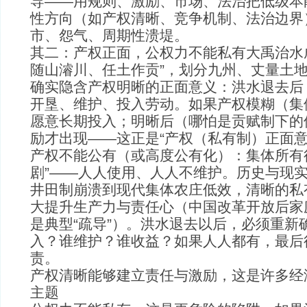
导——用规则、激励、市场、法治把低级本
性方向（如产权清晰、竞争机制、法治边界
市、怨气、周期性溃堤。
其二：产权正面，公权力不能私有大禹治水
随山濬川、任土作贡”，划分九州、丈量土地
确实隐含产权明晰的正面意义：洪水退去后
开垦、维护、投入劳动。如果产权模糊（集
愿意长期投入；明晰后（哪怕是贡赋制下的
励才出现——这正是“产权（私有制）正面意
产权不能公有（或高度公有化）：集体所有
剧”——人人使用、人人不维护。历史与现
井田制崩溃到现代集体农庄低效，清晰的私
大提升生产力与责任心（中国改革开放后家
是典型“疏导”）。洪水退去以后，必须重新
入？谁维护？谁收益？如果人人都有，最后
责。
产权清晰能够建立责任与激励，这是许多经
主题