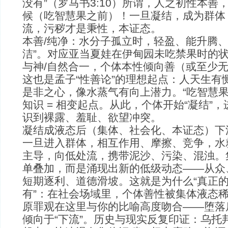
没有”（罗马书3:10）所谓，人之初性本善
候（吃智慧果之前）！一旦凝结，成为群体
流，污秽才是秉性，本证态。
本善/纯净：水分子孤立时，轻盈、能升腾、携
洁”。对应亚当夏娃在伊甸园未吃禁果时的
与神/自然合一，个体本性倾向善（或至少
这也是孟子“性善论”的理想起点：人天生有
是非之心，像水蒸气有向上潜力。“吃智慧果”
知识 = 相变起点。从此，个体开始“凝结”
识到裸露、羞耻、欲望冲突。
凝结成液态后（集体、社会化、本证态）下
一旦进入群体，相互作用、摩擦、竞争，水
主导，向低处流，携带泥沙、污染、混浊。集
单叠加，而是涌现出新的低级动态——从众
短期逐利、道德滑坡。这就是为什么“真正
有”：在社会场域里，个体善性被集体液态
原罪观在这里与你的比喻高度吻合——堕落
倾向于“下流”。历史与现实反复印证：乌托