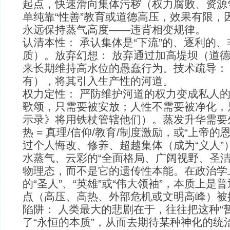
起点，快速滑向集体污秽（权力腐败、资源
单纯靠“性善”教育或道德高压，效果有限，
永远保持蒸气高度——违背相变规律。
认清本性： 承认集体是“下流”的、逐利的
质）。放弃幻想： 放弃通过加高堤坝（道
来长期维持高水位的愚蠢行为。技术疏导：
有），将其引入生产性的河道。
权力定性： 严防维护河道的权力变成私人
歌颂，只需要被安放；人性不需要被净化，
示录》将用铁杖管辖他们）。蒸发升华需要
热 = 真理/信仰/教育/制度激励，或“上帝
过个人悔改、修养、超越集体（成为“义人”
水蒸气、云彩的“全面格局、广阔视野、圣洁
物理态，而不是它的遗传性本能。在政治学
的“圣人”、“英雄”或“伟大领袖”，本质上
点（高压、高热、外部危机或文明高峰）被
陷阱： 人类最大的悲剧在于，往往把这种“
了“永恒的本质”，从而去期待某种神化的统