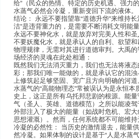
给”（民众的热情、特定的历史机遇、强力
水蒸气必然会冷凝，重新变回下流的液体。
结论： 永远不要指望靠“道德升华”来维持长
洁”是违背重力的，是需要不断消耗文明能
永远不要神化水，就是放弃对完美人性和圣
不要妖魔化水，就是承认人的自利、欲望和
物理规律，无需对其进行道德审判。大禹的
场经济的灵魂在此处相通：
既然我们无法消灭重力，我们也无法将液态
彩；那我们唯一能做的，就是承认它的混浊
上修筑起足够坚固、宽广且方向明确的河道
水蒸气的“高能物理态”常被误认为是永恒本
史上，这正是所有乌托邦悲剧的根源。能量
气（圣人、英雄、道德模范）之所以能凌驾
外部注入了极大的能量（如战时危机、宏大
思想灌溉）。然而，任何系统都不可能维持
冷凝的必然性： 当历史的激情退去，能量供
然冷凝。如果体制的设计是基于“人是水蒸气