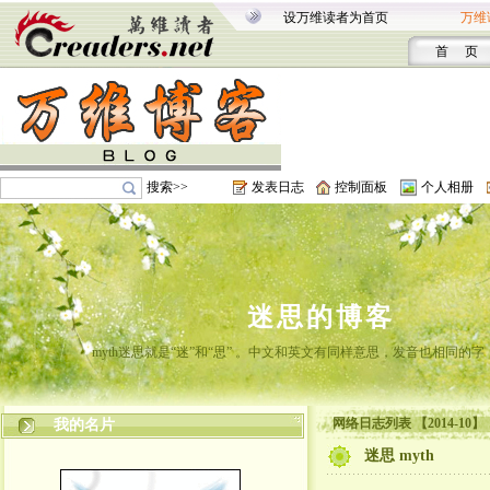
设万维读者为首页
万维
首 页
搜索>>
发表日志
控制面板
个人相册
迷思的博客
myth迷思就是“迷”和“思” 。中文和英文有同样意思，发音也相同的
网络日志列表 【2014-10】
我的名片
迷思 myth