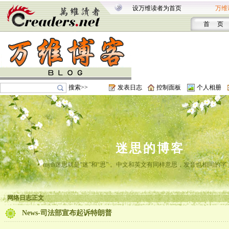
设万维读者为首页
万维
首 页
搜索>>
发表日志
控制面板
个人相册
迷思的博客
myth迷思就是“迷”和“思” 。中文和英文有同样意思，发音也相同的
网络日志正文
News-司法部宣布起诉特朗普