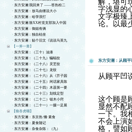
解，堪可
· 东方安澜:我回来了 ——答热粉二
字浅显的
· 东方安澜：放马由缰说大小
文字极臻
· 东方安澜：哈孛浪打
论。以最
· 东方安澜:致XX村党支部加入中国
· 东方安澜：御姐有俩
· 东方安澜：独自枯坐
· 东方安澜：贴个旧文《说说马英九
【一斧一凿】
· 东方安澜：（三十）油漆
· 东方安澜：（二十九）蝙蝠纹
东方安澜：从顾平
· 东方安澜：（二十八）灵芝纹
· 东方安澜：（二十七）龙纹
从顾平凹
· 东方安澜：（二十六）从《芥子园
· 东方安澜：（二十五）闲话家具陈
· 东方安澜：（二十四）木器第一要
· 东方安澜：（二十三）划线定型
这个顾是
· 东方安澜：（二十二）锯木小窍
显然不配
· 东方安澜：（二十一）一腿一足展
【狼吞虎咽】
一下。我
· 东方安澜：东京热·懒·素食
不会上演
· 东方安澜：夏食随记
格，譬如
· 东方安澜：杂食杂陈：（九）