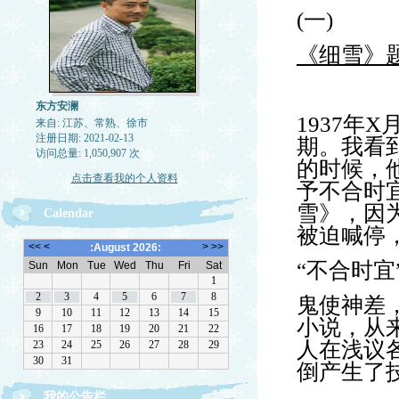
(一)
《细雪》
东方安澜
1937
年
X
来自: 江苏、常熟、徐市
注册日期: 2021-02-13
期。我看
访问总量: 1,050,907 次
的时候，
点击查看我的个人资料
予不合时
雪》，因
Calendar
被迫喊停
“不合时
鬼使神差
小说，从
人在浅议
倒产生了
我的公告栏