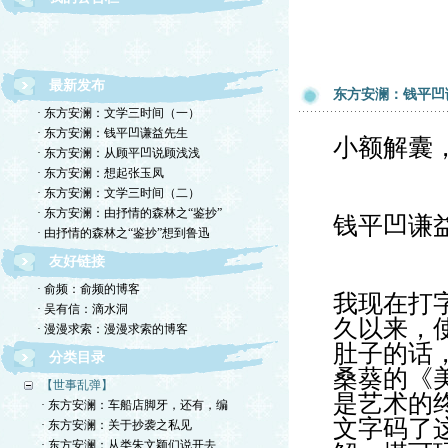
东方安澜：退出14亿人申明
最新发布
东方安澜：钱平凹
· 东方安澜：文学三时间（一）
· 东方安澜：钱平凹谦益先生
小额解囊
· 东方安澜：从顾平凹说顾浅浅
· 东方安澜：想起张玉凤
· 东方安澜：文学三时间（二）
· 东方安澜：由抒情的森林之“鉴抄”
钱平凹谦
· 由抒情的森林之“鉴抄”想到鲁迅
友好链接
· 俞频：俞频的博客
我现在打
· 吴有信：滴水洞
久以来，
· 漫漫求索：漫漫求索的博客
肚子的话
分类目录
桑葵的《
【世事乱弹】
是艺术的
· 东方安澜：车船店脚牙，还有，编
文字码了
· 东方安澜：关于抄袭之私见
· 东方安澜：从类朱文颖们说开去