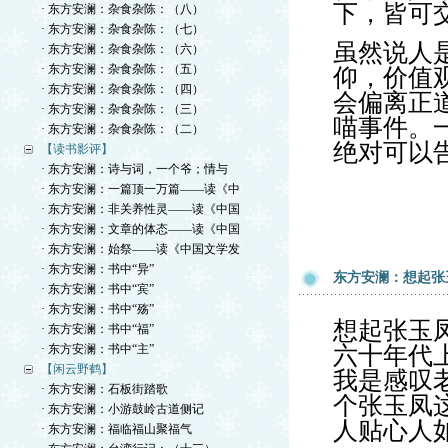
下，皆可
· 东方安澜：杂食杂陈：（八）
· 东方安澜：杂食杂陈：（七）
虽然说人
· 东方安澜：杂食杂陈：（六）
· 东方安澜：杂食杂陈：（五）
仰，价值
· 东方安澜：杂食杂陈：（四）
会偏离正
· 东方安澜：杂食杂陈：（三）
喵事件。
· 东方安澜：杂食杂陈：（二）
绝对可以
【读书影评】
· 东方安澜：诗与词，一个爷；情与
· 东方安澜：一篇顶一万篇——读《中
· 东方安澜：非关养性灵——读《中国
· 东方安澜：文章的体态——读《中国
· 东方安澜：始祭——读《中国文学发
· 东方安澜：书中“异”
东方安澜：想起张
· 东方安澜：书中“宾”
· 东方安澜：书中“殇”
想起张玉
· 东方安澜：书中“福”
· 东方安澜：书中“主”
六十年代
【闲云野鹤】
我是感叹
· 东方安澜：石板街踏歌
个张玉凤
· 东方安澜：小游鼓岭古道侧记
人贴心人
· 东方安澜：福临福山聚福气