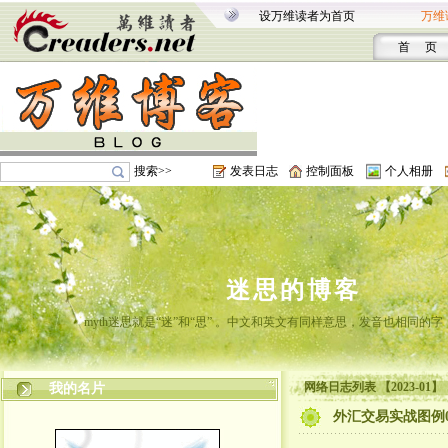
设万维读者为首页
万维
首 页
搜索>>
发表日志
控制面板
个人相册
迷思的博客
myth迷思就是“迷”和“思” 。中文和英文有同样意思，发音也相同的
网络日志列表 【2023-01】
我的名片
外汇交易实战图例01