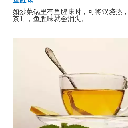
如炒菜锅里有鱼腥味时，可将锅烧热
茶叶，鱼腥味就会消失。