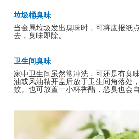
垃圾桶臭味
当金属垃圾发出臭味时，可将废报纸
去，臭味即除。
卫生间臭味
家中卫生间虽然常冲洗，可还是有臭
油或风油精开盖后放于卫生间角落处
蚊。也可放置一小杯香醋，恶臭也会