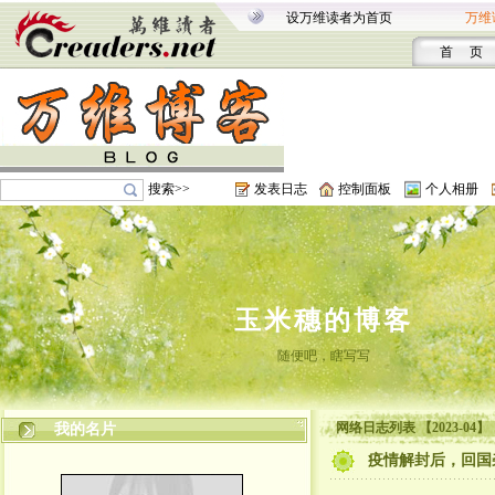
设万维读者为首页
万维
首 页
搜索>>
发表日志
控制面板
个人相册
玉米穗的博客
随便吧，瞎写写
网络日志列表 【2023-04】
我的名片
疫情解封后，回国