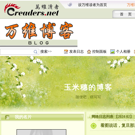
设万维读者为首页
万维
首 页
搜索>>
发表日志
控制面板
个人相册
玉米穗的博客
随便吧，瞎写写
网络日志列表 【2024-02】
我的名片
看图说话，复旦那