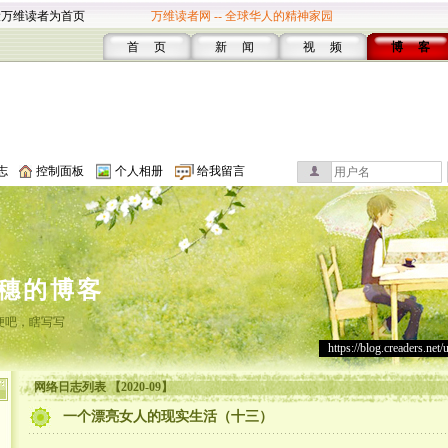
设万维读者为首页
万维读者网 -- 全球华人的精神家园
首 页
新 闻
视 频
博 客
志
控制面板
个人相册
给我留言
穗的博客
便吧，瞎写写
https://blog.creaders.net/
网络日志列表 【2020-09】
一个漂亮女人的现实生活（十三）