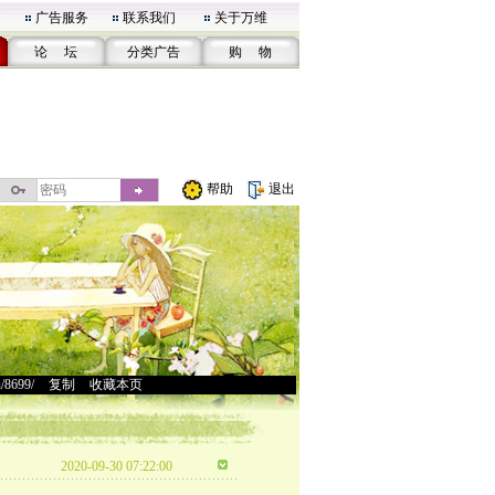
广告服务
联系我们
关于万维
论 坛
分类广告
购 物
帮助
退出
u/8699/
>
复制
>
收藏本页
2020-09-30 07:22:00