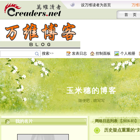
设万维读者为首页
万维
首 页
搜索>>
发表日志
控制面板
个人相册
玉米穗的博客
随便吧，瞎写写
网络日志列表 【2016-03】
我的名片
历史疑点重重的“刘