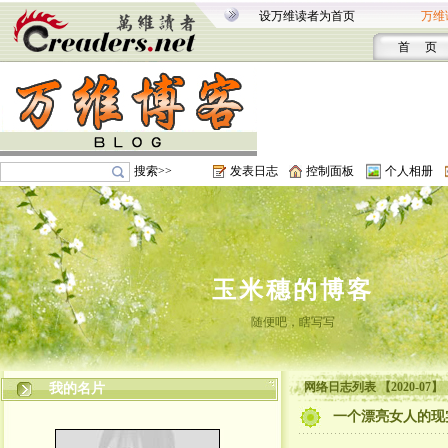
设万维读者为首页
万维
首 页
搜索>>
发表日志
控制面板
个人相册
玉米穗的博客
随便吧，瞎写写
网络日志列表 【2020-07】
我的名片
一个漂亮女人的现