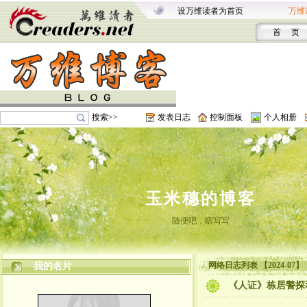
设万维读者为首页
万维
首 页
搜索>>
发表日志
控制面板
个人相册
玉米穗的博客
随便吧，瞎写写
网络日志列表 【2024-07】
我的名片
《人证》栋居警探