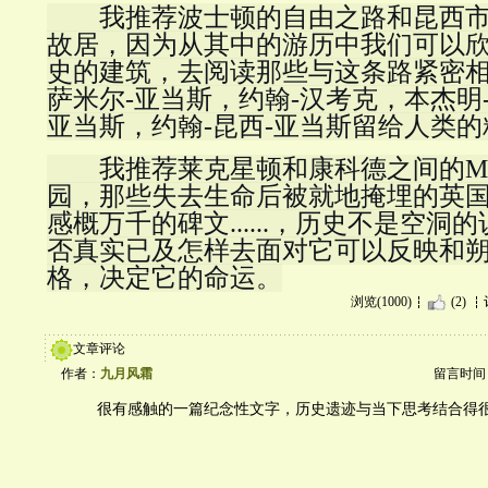
        我推荐波士顿的自由之路和昆西市的约翰-亚当斯的
故居，因为从其中的游历中我们可以
史的建筑，去阅读那些与这条路紧密
萨米尔-亚当斯，约翰-汉考克，本杰明
亚当斯，约翰-昆西-亚当斯留给人类
        我推荐莱克星顿和康科德之间的Minuteman国家公
园，那些失去生命后被就地掩埋的英
感概万千的碑文......，历史不是空
否真实已及怎样去面对它可以反映和
格，决定它的命运。
浏览(1000)
(2)
文章评论
作者：
九月风霜
留言时间：20
很有感触的一篇纪念性文字，历史遗迹与当下思考结合得