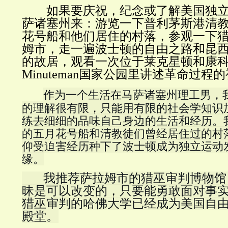
如果要庆祝，纪念或了解美国独立2
萨诸塞州来：游览一下普利茅斯港清
花号船和他们居住的村落，参观一下
姆市，走一遍波士顿的自由之路和昆西
的故居，观看一次位于莱克星顿和康
Minuteman国家公园里讲述革命过程的视频.
作为一个生活在马萨诸塞州理工男，
的理解很有限，只能用有限的社会学知识
练去细细的品味自己身边的生活和经历。
的五月花号船和清教徒们曾经居住过的村
仰受迫害经历种下了波士顿成为独立运动
缘。
       我推荐萨拉姆市的猎巫审判博物馆，因为无知和愚
昧是可以改变的，只要能勇敢面对事
猎巫审判的哈佛大学已经成为美国自
殿堂。