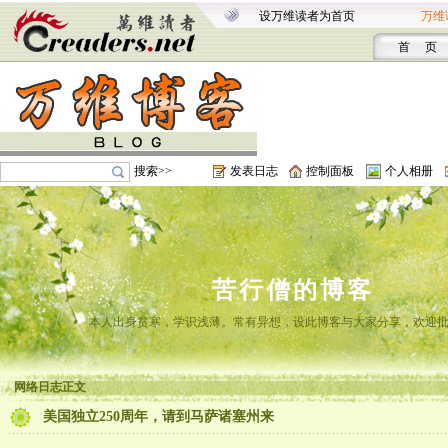
设万维读者为首页
万维
首 页
搜索>>
发表日志
控制面板
个人相册
苦行僧的博客
本人出身贫寒，学识浅薄。常有异想，设此博客与大家分享，欢迎
网络日志正文
美国独立250周年，请到马萨诸塞州来