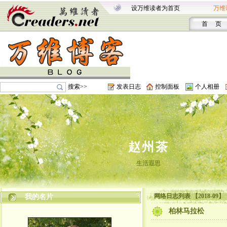
设万维读者为首页
万维
首 页
搜索>>
发表日志
控制面板
个人相册
赵州茶
生活遐思
网络日志列表 【2018-09】
我的名片
柏林马拉松