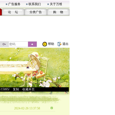
广告服务
联系我们
关于万维
论 坛
分类广告
购 物
帮助
退出
u/15095/
>
复制
>
收藏本页
2024-02-26 13:37:58