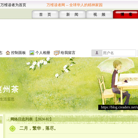
设万维读者为首页
万维读者网 -- 全球华人的精神家园
首 页
新 闻
视 频
博 客
志
控制面板
个人相册
给我留言
赵州茶
生活遐思
https://blog.creaders.net/
网络日志列表 【2024-02】
二月，繁华，落尽。