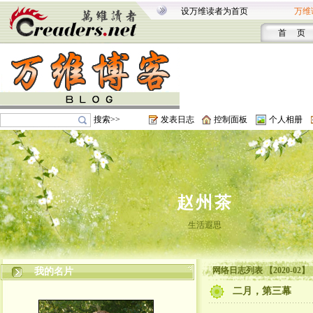
设万维读者为首页
万维
首 页
搜索>>
发表日志
控制面板
个人相册
赵州茶
生活遐思
网络日志列表 【2020-02】
我的名片
二月，第三幕